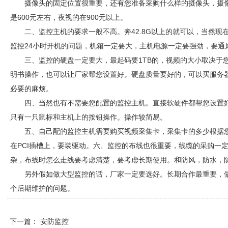
摄像头的固定位置很重要，还有您准备采购什么样的摄像头，摄
是600元左右，夜视的在900元以上。
二、监控主机的要求一般不高。奔42.8G以上的就可以，当然
监控24小时开机的问题，机箱一定要大，主机电源一定要强劲，要通
三、监控的硬盘一定要大，最起码要1TB的，视频的大小取决于
明书操作，也可以让厂家帮您设置好。硬盘质量要好的，可以买服务
必要的麻烦。
四、当然也有不需要您配置的监控主机。直接软硬件都帮您设置
只有一只鼠标和主机上的按钮操作。操作较简易。
五、自己配的监控主机需要购买视频采集卡，采集卡的多少根据
在PCI插槽上，要装驱动。六、监控的布线也很重要，线缆的采购一
杂，布线时怎么走线要考虑清楚，要考虑长期使用。和防风，防水，
另外假如做大型监控的话，厂家一定要选好。长期合作最重要，
个后期维护的问题。
下一篇：
安防监控