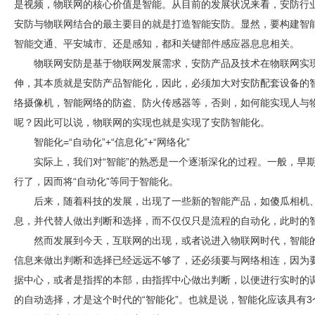
是视频，物联网的核心价值是智能。从目前的发展状况来看，
安防
行
安防
与物联网结合的最主要目的就是打造智能
安防
。显然，要构建智
智能交通、平安城市、还是感知，都和关键部件感应器息息相关。
物联网
安防
是基于物联网发展需求，
安防
产品及技术在物联网实
伸，其本质就是
安防
产品智能化，因此，必须加大对
安防
配套设备的
络摄像机，智能网络的防盗、防火传感器等，否则，如何能实现人与
呢？因此可以说，物联网的实现也就是实现了
安防
智能化。
智能化=“自动化”+“信息化”+“网络化”
实际上，我们对“智能”的熟悉是一个逐渐深化的过程。一般，早
行了，因而将“自动化”等同于智能化。
后来，随着科技的发展，出现了一些新的智能产品，如傻瓜相机
息，并代替人做出判断和选择，而不仅仅只是流程的自动化，此时的智
然而发展到今天，互联网的出现，或者说进入物联网时代，智能
信息来做出判断和选择已经远远不够了，还必须要与网络相连，因为
据中心，或者是指挥的本部，由指挥中心做出判断，以便进行实时的
的自动选择，才是这个时代的“智能化”。也就是说，智能化应该具有