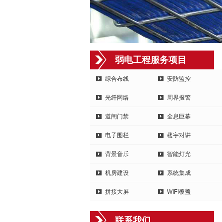
弱电工程服务项目
综合布线
安防监控
光纤网络
周界报警
道闸门禁
全息巨幕
电子围栏
楼宇对讲
背景音乐
智能灯光
机房建设
系统集成
拼接大屏
WIFI覆盖
联系我们