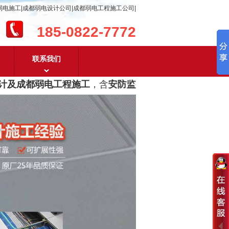
弱电施工|成都弱电设计公司|成都弱电工程施工公司|
185-0822-7772
联系我们
及成都弱电工程施工
，含
安防监控，系统集成，综合布线