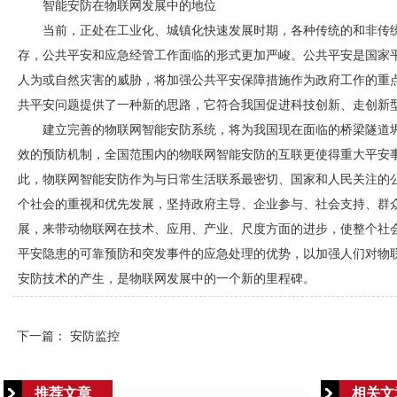
智能
安防
在物联网发展中的地位
当前，正处在工业化、城镇化快速发展时期，各种传统的和非传
存，公共平安和应急经管工作面临的形式更加严峻。公共平安是国家
人为或自然灾害的威胁，将加强公共平安保障措施作为政府工作的重
共平安问题提供了一种新的思路，它符合我国促进科技创新、走创新
建立完善的物联网智能
安防
系统，将为我国现在面临的桥梁隧道
效的预防机制，全国范围内的物联网智能
安防
的互联更使得重大平安
此，物联网智能
安防
作为与日常生活联系最密切、国家和人民关注的
个社会的重视和优先发展，坚持政府主导、企业参与、社会支持、群
展，来带动物联网在技术、应用、产业、尺度方面的进步，使整个社
平安隐患的可靠预防和突发事件的应急处理的优势，以加强人们对物
安防
技术的产生，是物联网发展中的一个新的里程碑。
下一篇：
安防监控
推荐文章
相关文