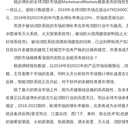
稳步增长的全球消防市场据MarketsandMarkets最新发布
一倍以上。据统计数据显示，2018年全球消防市场总值达479亿6000万
元，2018年到2022年的年均复合增长率将达10%，市场前景相当好。
而其中被动消防系统的市场的增长率在所有消防行业中为最高。
水喷淋等灭火系统、火灾探测系统等)，被动防火指用建筑材料阻止火
封堵系统等)。被动消防系统强调加强建筑的结构，已达到帮助用户
目前在许多建筑的建筑工程规范中也有严格的法规和规范，并逐渐成
消防市场规模看涨国内
安防
企业能否有效结合？
根据调研报告数据，以2018年到2022年的产品市场份额预估
额，主导着整个市场的发展。同时火灾分析软件市场预计增长速度在
反映，智能消防系统正在兴起，对于软件的依赖性将逐年增强。
除了最大的商业市场之外，因为关键基础设施的高风险性，在未
发展正以高速增长的姿态引起消防行业的高度关注。而以全球市场来
规定，2018-2022期间，欧洲市场的增长率最快，北美将成为全球
统设备供应商(霍尼韦尔、江森自控、西门子、泰科、联合技术等)也
的烟雾探测器、火焰探测器、热探测器、洒水装置、灭火器、消防报