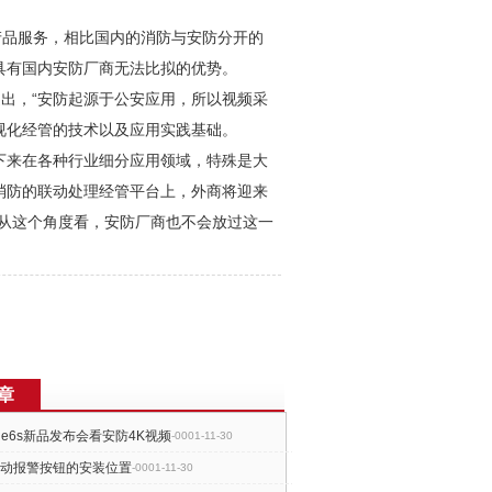
”产品服务，相比国内的消防与
安防
分开的
具有国内
安防
厂商无法比拟的优势。
出，“
安防
起源于公安应用，所以视频采
视化经管的技术以及应用实践基础。
下来在各种行业细分应用领域，特殊是大
消防的联动处理经管平台上，外商将迎来
从这个角度看，
安防
厂商也不会放过这一
章
one6s新品发布会看安防4K视频
-0001-11-30
手动报警按钮的安装位置
-0001-11-30