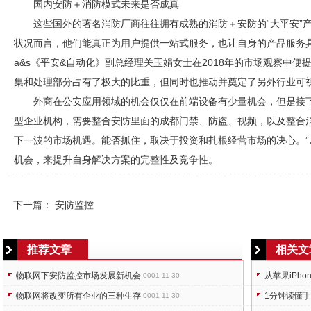
国内
安防
＋消防模式未来是否成真
这些国外的著名消防厂商往往拥有成熟的消防＋
安防
的“大平安
状况而言，他们能真正为用户提供一站式服务，也让自身的产品服务
a&s《平安&自动化》副总经理关玉娟女士在2018年的市场观察中便提
集和处理部分占有了极大的比重，但同时也推动并奠定了另外行业可
外商在公安应用领域的机会仅仅在前端设备有少量机会，但是接
型企业机构，需要整合
安防
里面的成都
门禁
、防盗、视频，以及整合
下一波的市场机遇。能否抓住，取决于投资和扎根经营市场的决心。”
机会，来提升自身解决方案的完整性及竞争性。
下一篇：
安防监控
推荐文章
相关文
物联网下安防监控市场发展新机会
从苹果iPh
-0001-11-30
物联网将改变所有企业的三种生存
1分钟读懂
-0001-11-30