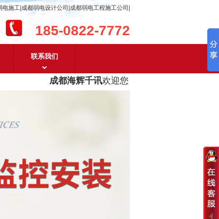
弱电施工|成都弱电设计公司|成都弱电工程施工公司|
185-0822-7772
联系我们
成都海辉千讯
欢迎您！
成都弱电工程设计及成