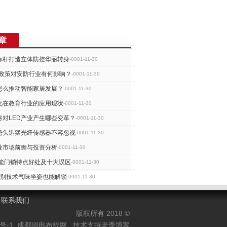
章
标杆打造立体防控华丽转身
-0001-11-30
产政策对安防行业有何影响？
-0001-11-30
怎么推动智能家居发展？
-0001-11-30
化在教育行业的应用现状
-0001-11-30
将对LED产业产生哪些变革？
-0001-11-30
势头迅猛光纤传感器不容忽视
-0001-11-30
业市场前瞻与投资分析
-0001-11-30
智能门锁特点好处及十大误区
-0001-11-30
识别技术气味坐姿也能解锁
-0001-11-30
及且高清化存储设备迎春天
-0001-11-30
联系我们
版权所有 2018 ©
0号-1
成都弱电布线网
技术支持老季博客