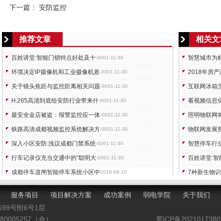
下一篇：
安防监控
推荐文章
相关文
百姓讲堂:智能门锁特点好处及十
智慧城市为
-0001-11-30
环境决定IP摄像机和工业摄像机差
2018年房
-0001-11-30
关于镜头焦距与监控距离相关问题
互联网冰箱
-0001-11-30
H.265高清到底给安防行业带来什
看视频信息
-0001-11-30
最安全金店被盗：报警监控应一体
照明物联网
-0001-11-30
铁路高清成都视频监控系统解决方
物联网发展
-0001-11-30
深入小区安防:浅议成都门禁系统
智慧停车行
-0001-11-30
行车记录仪充当交通中的“聪明大
百姓讲堂:
-0001-11-30
成都停车道闸智能停车系统小区中
7种新生物
2018-08-10
从安博会盛况解析H.265标准未来
智能交通普
-0001-11-30
服务项目
项目解决方案
成功案例
弱电学院
关于我们
699号附6号1层
0005257（佘）
蜀ICP备202101738