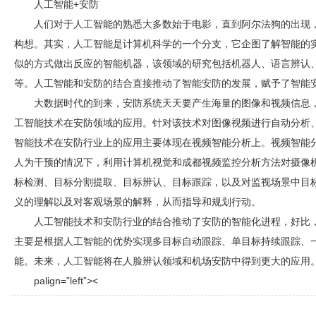
人工智能+
安防
人们对于人工智能的熟悉大多数始于电影，直到阿尔法狗的出现
构想。其实，人工智能是计算机科学的一个分支，它企图了解智能的
似的方式做出反应的智能机器，该领域的研究包括机器人、语言辨认
等。人工智能和
安防
的结合直接推动了智能
安防
的发展，赋予了智能
大数据时代的到来，
安防
系统天天要产生海量的图像和视频信息
工智能技术在
安防
领域的应用。针对该技术对图像视频进行自动分析
智能技术在
安防
行业上的应用主要体现在视频智能分析上。视频智能
人为干预的情况下，利用计算机视觉和
成都视频监控
分析方法对摄像
标检测、目标分割提取、目标辨认、目标跟踪，以及对监视场景中目
义的理解以及对客观场景的解释，从而指导和规划行动。
人工智能技术和
安防
行业的结合推动了
安防
的智能化进程，好比
主要是根据人工智能的优势实现多目标自动跟踪、单目标持续跟踪、
能。未来，人工智能将在人脸辨认领域和机场
安防
中得到更大的应用
palign=”left”><