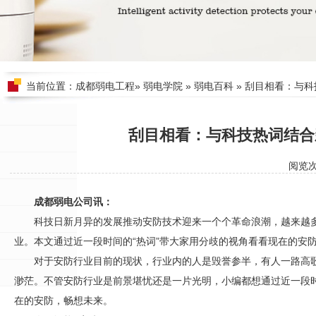
当前位置：
成都弱电工程
»
弱电学院
»
弱电百科
» 刮目相看：与
刮目相看：与科技热词结合
阅览
成都弱电公司讯：
科技日新月异的发展推动
安防
技术迎来一个个革命浪潮，越来越多
业。本文通过近一段时间的“热词”带大家用分歧的视角看看现在的
安
对于
安防
行业目前的现状，行业内的人是毁誉参半，有人一路高
渺茫。不管
安防
行业是前景堪忧还是一片光明，小编都想通过近一段时
在的
安防
，畅想未来。