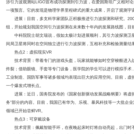
涉引力波观测站LIGO宣布成功探测到引力波，在爱因斯坦广义相对论
一项预言。它的发现是物理学界里程碑式的重大成果，开启了观测宇
进展：目前，多支科学家团队正积极推进引力波探测和研究。20
组，开始规划我国空间引力波探测在未来数十年内的发展路线图，目
中科院院士胡文瑞说，假如太极计划进展顺利，其引力波探测卫星
间局卫星将同时在空间独立进行引力波探测，互相补充和检验测量结
热点2：虚拟现实VR
技术背景：带着专门的游戏头盔，玩家就能够如时空穿梭般进入
炸裂；借助眼镜、手套等专门设备，医学院的学生可以进行模拟手术…
工业制造、国防军事等诸多领域均表现出巨大的应用空间。目前，虚
一个爆发式增长点。
进展：近日，国务院发布的《国家创新驱动发展战略纲要》将虚
务”部分的内容。目前，我国已有华为、乐视、暴风科技等一大批企业
领域已开始尝鲜VR。
热点3：可穿戴设备
技术背景：佩戴智能手环，在夜晚起床时灯将自动亮起，出门时