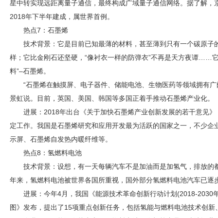
星中转实现远距离量子通信，最终构成广域量子通信网络。据了解，
2018年下半年建成，属世界首例。
热点7：石墨烯
技术背景：它是目前已知最薄的材料，甚至薄到只有一个碳原子
样；它比金刚石还坚硬，“像衬衣一样的防弹衣”不再是天方夜谭……它
料”–石墨烯。
“石墨烯在触摸屏、电子器件、储能电池、生物医药等领域拥有广
景虹说。目前，英国、美国、韩国等多国正着手推动石墨烯产业化。
进展：2018年出台《关于加快石墨烯产业创新发展的若干意见
定工作。我国是石墨烯研究和应用开发最为活跃的国家之一，不少企
示屏、石墨烯自发热内暖纤维等。
热点8：氢燃料电池
技术背景：设想，有一天每辆汽车不是加油而是加氢气，排放的
年来，氢燃料电池被世界各国所重视，国外部分氢燃料电池汽车已逐
进展：今年4月，我国《能源技术革命创新行动计划(2018-203
图》发布，提出了15项重点创新任务，包括氢能与燃料电池技术创新