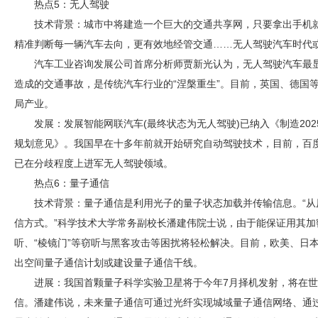
热点5：无人驾驶
技术背景：城市中将建造一个巨大的交通共享网，只要拿出手机
精准判断每一辆汽车去向，更有效地经管交通……无人驾驶汽车时代
汽车工业咨询发展公司首席分析师贾新光认为，无人驾驶汽车最
造成的交通事故，是传统汽车行业的“涅槃重生”。目前，英国、德国
局产业。
发展：发展智能网联汽车(最终状态为无人驾驶)已纳入《制造202
规划意见》。我国早在十多年前就开始研究自动驾驶技术，目前，百
已在分歧程度上进军无人驾驶领域。
热点6：量子通信
技术背景：量子通信是利用光子的量子状态加载并传输信息。“
信方式。”科学技术大学常务副校长潘建伟院士说，由于能保证用其
听、“棱镜门”等窃听与黑客攻击等困扰将轻松解决。目前，欧美、日
出空间量子通信计划或建设量子通信干线。
进展：我国首颗量子科学实验卫星将于今年7月择机发射，将在
信。潘建伟说，未来量子通信可通过光纤实现城域量子通信网络、通