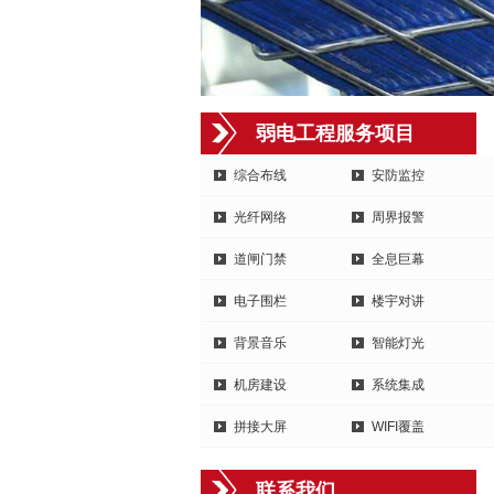
弱电工程服务项目
综合布线
安防监控
光纤网络
周界报警
道闸门禁
全息巨幕
电子围栏
楼宇对讲
背景音乐
智能灯光
机房建设
系统集成
拼接大屏
WIFI覆盖
联系我们