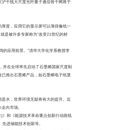
京沪干线大尺度光纤量子通信骨干网将于
的厚度，应用它的显示屏可以薄得像纸一
就是被许多专家称为“改变21世纪的材
阔的应用前景。”清华大学化学系教授李
》，并在全球率先启动了石墨烯国家尺度制
业已推出石墨烯产品，如石墨烯电子纸显
都是水，世界环境无疑将有大的提升。近
步走向市场。
0年)》和《能源技术革命重点创新行动路线
、先进储能技术创新等。