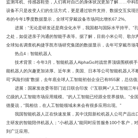
监测耳机、传感器鞋垫，人们将对自己的身体状况更加了解……中科
设备不只是改变人们的生活方式，更是通过软件支持、数据交互实现强大
布的今年1季度数据显示，全球可穿戴设备市场同比增长67.2%。
进展：“无论是研发还是商业化水平，我国都与国际水平持平。”
之处，如促进亲子沟通的智能手表等。据了解，目前小米公司、歌尔
全球知名调查机构捷孚凯市场研究集团的数据显示，去年可穿戴市场零售
热点4：智能机器人
技术背景：今年3月，智能机器人AlphaGo对战世界顶级围棋
能机器人的兴趣更加浓厚。近年来，美国、日本等公司智能机器人不
司“风险扫描”数据，去年底全球人工智能初创企业已有855家，总估值
进展：国家发改委等部门近日联合印发《“互联网+”人工智能三年
亿级的人工智能市场应用规模。“的人工智能已经跟全世界接轨。”全国
德曼说，“我相信，在人工智能领域未来会有很多应用出现。”
我国智能机器人正在快速发展，其中沈阳新松机器人公司产品出口
主研发的智能陪伴机器人；“小i机器人”能同时应答服务100个客户
到广泛应用。