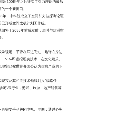
提出100周年之际证实了引力理论的最后
宙的一个新窗口。
08年，中科院成立了空间引力波探测论证
前已形成空间太极计划工作组。
组将于2035年前后发射，届时与欧洲空
果。
战争现场，子弹在耳边飞过、炮弹在身边
…VR–即虚拟现实技术，在文化娱乐、
拟现实已被世界各国公认为信息产业的下
拟现实及其相关技术领域列入“战略任
涉足VR行业，游戏、旅游、地产销售等
不再需要手动关闭电视、空调；通过心率