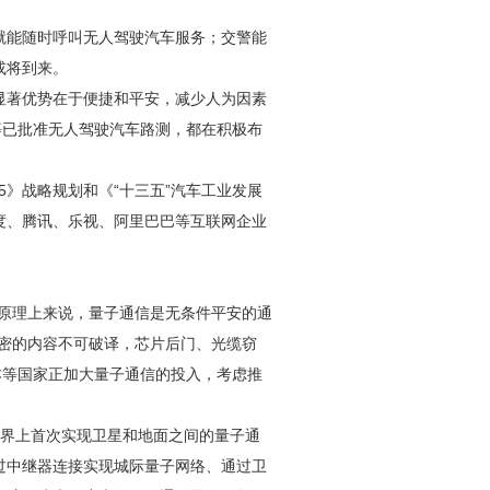
就能随时呼叫无人驾驶汽车服务；交警能
或将到来。
显著优势在于便捷和平安，减少人为因素
等已批准无人驾驶汽车路测，都在积极布
5》战略规划和《“十三五”汽车工业发展
度、腾讯、乐视、阿里巴巴等互联网企业
从原理上来说，量子通信是无条件平安的通
加密的内容不可破译，芯片后门、光缆窃
本等国家正加大量子通信的投入，考虑推
世界上首次实现卫星和地面之间的量子通
过中继器连接实现城际量子网络、通过卫