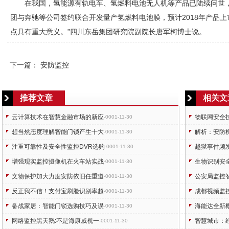
在我国，氢能源有轨电车、氢燃料电池无人机等产品已陆续问世
团与奔驰等公司签约联合开发量产氢燃料电池膜，预计2018年产品
点具有重大意义。”四川东岳集团研究院副院长唐军柯博士说。
下一篇：
安防监控
推荐文章
相关文
云计算技术在智慧金融市场的新应
物联网安全
-0001-11-30
想当然态度理解智能门锁产生十大
解析：安防
-0001-11-30
注重可靠性及安全性监控DVR选购
越狱事件频
-0001-11-30
增强现实监控摄像机在火车站实战
生物识别安
-0001-11-30
文物保护加大力度安防依旧任重道
公安局监控
-0001-11-30
反正我不信！支付宝刷脸识别率超
成都视频监
-0001-11-30
备战家居：智能门锁选购技巧及误
海能达全新
-0001-11-30
网络监控黑天鹅:不是海康威视一
智慧城市：
-0001-11-30