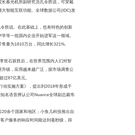
院长春光机所副研究员孔令胜说，可穿戴
智能互联功能。全球数据公司(IDC)发
孔令胜说。在此基础上，也有特色的创新
声学等一批国内企业开始进军这一领域。
量为1810万台，同比增长321%。
棋手李世石获胜后，在世界范围内人们对智
断升级，应用越来越广泛，据市场调查公
超过87亿美元。
行动实施方案》，提出到2018年形成千
知名语音辨认公司Nuance全球副总裁韦
20余个国家和地区；小鱼儿科技推出自
，对客户服务的响应时间能达到毫秒级，得