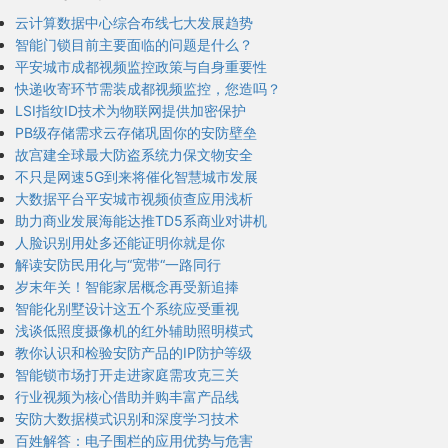
云计算数据中心综合布线七大发展趋势
智能门锁目前主要面临的问题是什么？
平安城市成都视频监控政策与自身重要性
快递收寄环节需装成都视频监控，您造吗？
LSI指纹ID技术为物联网提供加密保护
PB级存储需求云存储巩固你的安防壁垒
故宫建全球最大防盗系统力保文物安全
不只是网速5G到来将催化智慧城市发展
大数据平台平安城市视频侦查应用浅析
助力商业发展海能达推TD5系商业对讲机
人脸识别用处多还能证明你就是你
解读安防民用化与“宽带“一路同行
岁末年关！智能家居概念再受新追捧
智能化别墅设计这五个系统应受重视
浅谈低照度摄像机的红外辅助照明模式
教你认识和检验安防产品的IP防护等级
智能锁市场打开走进家庭需攻克三关
行业视频为核心借助并购丰富产品线
安防大数据模式识别和深度学习技术
百姓解答：电子围栏的应用优势与危害