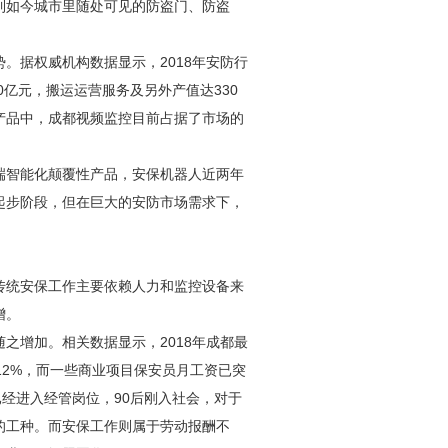
到如今城市里随处可见的防盗门、防盗
。据权威机构数据显示，2018年
安防
行
00亿元，搬运运营服务及另外产值达330
产品中，
成都视频监控
目前占据了市场的
端智能化颠覆性产品，安保机器人近两年
起步阶段，但在巨大的
安防
市场需求下，
传统安保工作主要依赖人力和监控设备来
增。
随之增加。相关数据显示，2018年成都最
达到12%，而一些商业项目保安员月工资已突
代已经进入经管岗位，90后刚入社会，对于
的工种。而安保工作则属于劳动报酬不