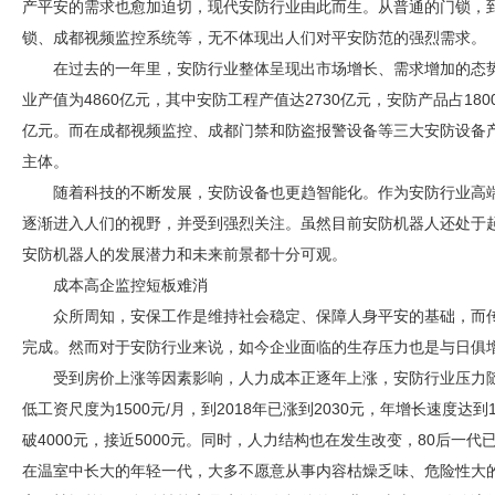
产平安的需求也愈加迫切，现代
安防
行业由此而生。从普通的门锁，
锁、
成都视频监控
系统等，无不体现出人们对平
安防
范的强烈需求。
在过去的一年里，
安防
行业整体呈现出市场增长、需求增加的态势
业产值为4860亿元，其中
安防
工程产值达2730亿元，
安防
产品占18
亿元。而在
成都视频监控
、成都
门禁
和防盗报警设备等三大
安防
设备
主体。
随着科技的不断发展，
安防
设备也更趋智能化。作为
安防
行业高
逐渐进入人们的视野，并受到强烈关注。虽然目前
安防
机器人还处于
安防
机器人的发展潜力和未来前景都十分可观。
成本高企监控短板难消
众所周知，安保工作是维持社会稳定、保障人身平安的基础，而
完成。然而对于
安防
行业来说，如今企业面临的生存压力也是与日俱
受到房价上涨等因素影响，人力成本正逐年上涨，
安防
行业压力
低工资尺度为1500元/月，到2018年已涨到2030元，年增长速度
破4000元，接近5000元。同时，人力结构也在发生改变，80后一
在温室中长大的年轻一代，大多不愿意从事内容枯燥乏味、危险性大