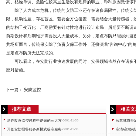
高、枯燥单调、危险性较高且生活没有规律的职业，种种原因致使该
除了人力成本危机，传统的
安防
工业还存在诸多局限性。传统
安
限，机动性差，存在盲区。若要全方位覆盖，需要结合大量传感器，
的结构千变万化，厂商需要有针对性地进行设计布局，后期要不断调
前期设计和后期维护需要投入大量成本。另外，定点布防只能起到监
共场所而言，传统保安除了负责安保工作外，还扮演着“咨询中心”的
是定点布防所无法完成的。
可以看出，在
安防
行业快速发展的同时，安保领域依然存在诸多
应对措施。
下一篇：
安防监控
推荐文章
相关文
送你改善监控过程中逆光的三大方
智慧城市举
-0001-11-30
开创安防报警服务新模式提高服务
高清/高端/
-0001-11-30