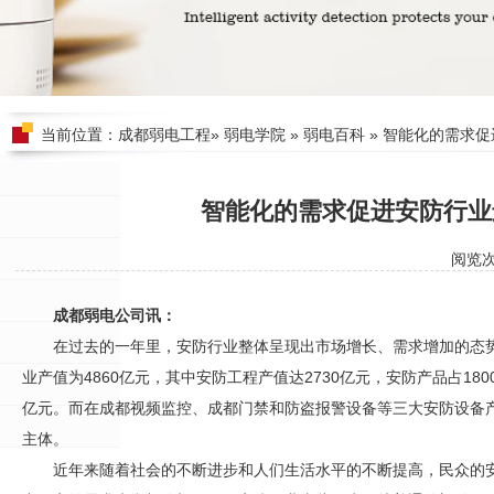
当前位置：
成都弱电工程
»
弱电学院
»
弱电百科
» 智能化的需求
智能化的需求促进安防行业
阅览
成都弱电公司讯：
在过去的一年里，
安防
行业整体呈现出市场增长、需求增加的态势
业产值为4860亿元，其中
安防
工程产值达2730亿元，
安防
产品占18
亿元。而在
成都视频监控
、成都
门禁
和防盗报警设备等三大
安防
设备
主体。
近年来随着社会的不断进步和人们生活水平的不断提高，民众的