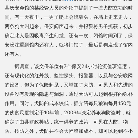
县庆安会馆的某经管人员的介绍中提到了一些犬防立功的时
间。有一天夜里，一男子爬上会馆墙头，在墙上走来走去，
两条狗大叫起来。保安闻声赶来，并报警将男子抓获，初步
确定此人是因吸毒产生幻觉。还有一次，闭馆时间到了，保
安没注重到馆内还有人，就将门锁了，最后是狗发现了馆内
还有人。
据调查，该文保单位有7个保安24小时轮流值班巡逻，
还有现代化的红外线、监控探头、报警器，以及与公安联网
的设备，但为了保险起见，又增加了犬防。可见人和先进的
设备没有发现的隐患与漏洞，通过犬防可以起到很好的弥补
作用。同时，犬防的成本较低，据介绍每只狼狗每月150元
的伙食尺度制定于10年前，2006年决定养狼狗防盗时，就
确定了由县财政补贴，统一供养的政策。可见在人防、物
防、技防之外，犬防并不会大幅增加成本，却可以起到不小