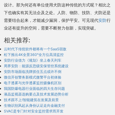
设计。那为何还有单位使用犬防这种传统的方式呢？相比之
下也确实有其无法企及之处。人防、物防、技防、犬防还是
需要结合起来，才能减少漏洞，保护平安。可见现代
安防
行
业还有提升的空间，需要不断努力创新，实现突破。
相关推荐:
云时代下传统软件都将有一个SaaS宿敌
松下推出4K全景360°全方位高清监控
安防行业借力《规划》坐上春天列车
周界安防：能源反恐级安保管控系统建设
安防市场面临洗牌抓住五点或许不倒
微信开创警务新模式微警平台初体验
电子透雾与光学透雾监控摄像机区别
我国防爆电器行业面临的四大生存问题
液晶监视器选购要点及技术发展趋势分析
技术跟不上!智能建筑在发展及前景
生物识别风起从身份认证走向金融支付
SVAC是专门针对安全监控需求而开发