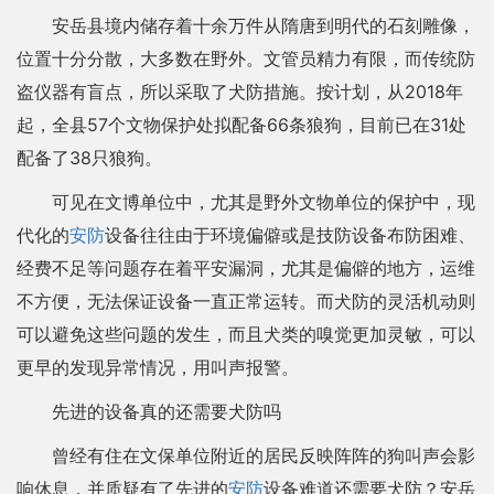
安岳县境内储存着十余万件从隋唐到明代的石刻雕像，
位置十分分散，大多数在野外。文管员精力有限，而传统防
盗仪器有盲点，所以采取了犬防措施。按计划，从2018年
起，全县57个文物保护处拟配备66条狼狗，目前已在31处
配备了38只狼狗。
可见在文博单位中，尤其是野外文物单位的保护中，现
代化的
安防
设备往往由于环境偏僻或是技防设备布防困难、
经费不足等问题存在着平安漏洞，尤其是偏僻的地方，运维
不方便，无法保证设备一直正常运转。而犬防的灵活机动则
可以避免这些问题的发生，而且犬类的嗅觉更加灵敏，可以
更早的发现异常情况，用叫声报警。
先进的设备真的还需要犬防吗
曾经有住在文保单位附近的居民反映阵阵的狗叫声会影
响休息，并质疑有了先进的
安防
设备难道还需要犬防？安岳