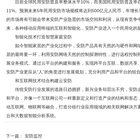
目前全球民用
安防
普及率整体水平10%，而美国民用
安防
普及率
11%。预测未来5年民用
安防
市场规模将达到500亿元人民币，年增长
的市场将有可能会带来
安防
产业急需的市场空间和利润，从现有竞争
来，各种移动应用终端的互联和智能化，
安防
产业进入一个民用化的
智能化技术打造智慧家庭
安防
如今智能家居的产业化过程中，
安防
产品具有天然的与硬件和网
居的最终要一环，利用
安防
网络天然的控制探测特性，进行远程控制
展业务模式。通过云平台的构建和服务，实现跨平台互联，数据共享
安防
产业更应从“人”的角度进行发展规划，充分利用产品和平台的组
和互联网技术结合构建云
安防
传统
安防
行业发展的道路日趋拥挤，新兴业务却层出不穷，
安防
和平台，并像一个互联网公司一样重新定义和打造产业的结构和形态
动互联网、物联网等融合，打造分歧行业应用领域的相关联网解决方
台和大数据智能分析系统。
下一篇：
安防监控