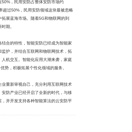
在50%，民用
安防
占整体
安防
市场约
率超过50%，民用
安防
领域这块最被忽略
中拓展蓝海市场。随着5G和物联网的到
新时期。
络结合的特性，智能
安防
已经成为智能家
和监护，并结合互联网和物联网技术，拓
、人机交互。智能化应用大潮来袭，家庭
合优势，积极拓展个性化领域的服务。
企业重新审视自己，充分利用互联网技术
，
安防
产业已经开启了全新的时代，与移
案，并开发支持各种智能算法的云
安防
平