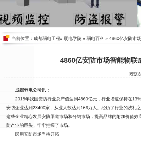
当前位置：
成都弱电工程
»
弱电学院
»
弱电百科
» 4860亿安防
4860亿安防市场智能物
阅览
成都弱电公司讯：
2018年我国
安防
行业总产值达到4860亿元，行业增速保持在13
安防
企业达到23400家，从业人数达到166万人。经历了行业的洗礼
这些企业精心发展
安防
渠道市场和分销市场，提高品牌的附加价值效
防
产业的巨头，牢牢把握了市场。
民用
安防
市场尚待开拓