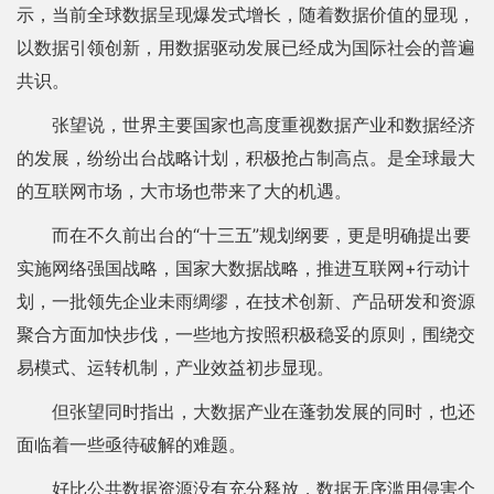
示，当前全球数据呈现爆发式增长，随着数据价值的显现，
以数据引领创新，用数据驱动发展已经成为国际社会的普遍
共识。
张望说，世界主要国家也高度重视数据产业和数据经济
的发展，纷纷出台战略计划，积极抢占制高点。是全球最大
的互联网市场，大市场也带来了大的机遇。
而在不久前出台的“十三五”规划纲要，更是明确提出要
实施网络强国战略，国家大数据战略，推进互联网+行动计
划，一批领先企业未雨绸缪，在技术创新、产品研发和资源
聚合方面加快步伐，一些地方按照积极稳妥的原则，围绕交
易模式、运转机制，产业效益初步显现。
但张望同时指出，大数据产业在蓬勃发展的同时，也还
面临着一些亟待破解的难题。
好比公共数据资源没有充分释放，数据无序滥用侵害个