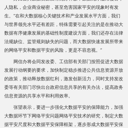
人隐私，企业商业秘密，甚至危害国家平安的现象时有发
生。“在和大数据核心关键技术和产业发展水平方面，我们
与世界领先水平还有差距，特殊需要引起关注的是在推动大
数据有序健康发展的基础性制度建设方面，我们还存在法律
法规缺位、监管规则缺失的问题，而大数据快速发展所带来
的网络平安和数据平安的风险，更是不容忽视。”
网信办将会同发改委、工信部有关部门按照促进大数据
发展行动纲要的要求，加快制定稳步推进公共信息资源开放
的政策，推动释放数据红利，激发创新活力，同时支持发改
委等有关部门尽快出台政府信息共享的有关办法，提高政务
信息资源的共享水平和利用效率。
张望表示，要进一步强化大数据平安的保障能力，加强
大数据环节下网络平安问题网络平安技术的研究，制定大数
据平安尺度和大数据平安保障框架，逐步形成大数据平安保