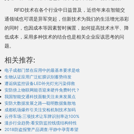
RFID技术在各个行业中日益普及，近些年来在智能交
通领域也可谓是异军突起，但新技术为我们的生活增光添彩
的同时，也因成本等因素暂时搁置，如何提高技术水平、降
低成本，采用多种技术的结合也是相关企业应该思考的问
题。
相关推荐:
电子成都门禁在应用中的最基本要求是啥
生物认证应用广泛虹膜识别蓄势待发
遭诟病监控设备LED补光灯光污染得救
安防傍上物联网能否迎来硬件免费时代？
我国智能交通科技面貌关注未来发展点
安防大数据发展之路—聪明数据集散地
成都机场爆炸引关注安检机制技术加码
云停车场:三项技术让车牌识别率达100%
漫步行业趋势:看安防监控线缆结构特性
2018防盗报警产品调查:平静中孕育希望