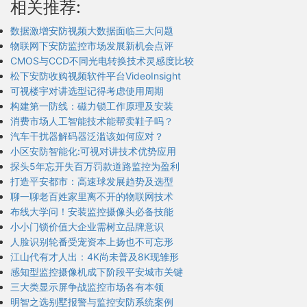
相关推荐:
数据激增安防视频大数据面临三大问题
物联网下安防监控市场发展新机会点评
CMOS与CCD不同光电转换技术灵感度比较
松下安防收购视频软件平台VideoInsight
可视楼宇对讲选型记得考虑使用周期
构建第一防线：磁力锁工作原理及安装
消费市场人工智能技术能帮卖鞋子吗？
汽车干扰器解码器泛滥该如何应对？
小区安防智能化:可视对讲技术优势应用
探头5年忘开失百万罚款道路监控为盈利
打造平安都市：高速球发展趋势及选型
聊一聊老百姓家里离不开的物联网技术
布线大学问！安装监控摄像头必备技能
小小门锁价值大企业需树立品牌意识
人脸识别轮番受宠资本上扬也不可忘形
江山代有才人出：4K尚未普及8K现雏形
感知型监控摄像机成下阶段平安城市关键
三大类显示屏争战监控市场各有本领
明智之选别墅报警与监控安防系统案例