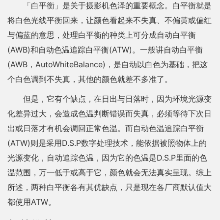
「白平衡」是关于摄影机色泽的重要概念。白平衡就是
将白色光线平衡回来，让颜色看起来不失真、不偏黄或偏红
与偏蓝的意思，处理白平衡的种类上可分成自动白平衡
(AWB)和自动色温追踪白平衡(ATW)。一般讲自动白平衡
(AWB，AutoWhiteBalance)，是自动以白色为基础，把这
个白色调到不失真，其他的颜色就差不多准了。
但是，它有个缺点，在日出与日落时，因为环境光源变
化差异过大，会造成色温判断错误而失真，必须等待下次日
出或日落才有机会调回正常色温。而自动色温追踪白平衡
(ATW)则是采用D.S.P数字处理技术，能依据被照物体上的
光源变化，自动追踪色温，因为它的色温是D.S.P里面的色
温范围，万一低于或高于它，颜色就会无法真实呈现。综上
所述，两种白平衡各有其优缺点，只是现在各厂商默认值大
都使用ATW。