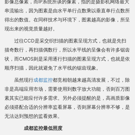
影像总像素，而IP系统所谈的像素，指的是摄影机网络最大
串流输出，因为图素是由水平单行点数乘以垂直单行点数所
得出的数值。在同样技术与环境下，图素越高的影像，所呈
现出来的视觉质量越好。
过往CCD是采交织扫描的图素呈现方式，也就是先扫
描奇数行，再扫描偶数行，所以水平线的呈像会有许多锯齿
状，而CMOS则是采用逐行扫描的图素呈现方式，也就是依
顺序扫描，因此就避免了水平线的锯齿现象。
虽然现行
成都监控
都竞相朝越来越高清发展，不过，除
非是高端应用市场，需要使用到数字放大功能，否则百万图
素其实已能应付许多需求。另外必须提醒的是，高画质影像
必须搭配合适的分辨率监看屏幕，否则屏幕分辨率不够，是
无法达到预想的监看效果。
成都监控最低照度