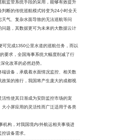
巡航监管系统手段的采用，能够有效提升
判断的传统巡航模式转变为24小时全天
劣天气、复杂水面导致的无法巡航等问
的问题，其数据更可为未来的大数据云计
可完成1350公里水道的巡航任务，而以
权的要求，全国海事系统大幅度削减了行
是深化改革的必然趋势。
终端设备，承载着水面情况监控、相关数
航政策的推行，我国将产生庞大的
成都视
灵活性使其日渐成为
安防
监控市场的宠
，大小屏应用的灵活性而广泛适用于各类
事机构，对我国境内/外航运相关事项进
监控设备需求。