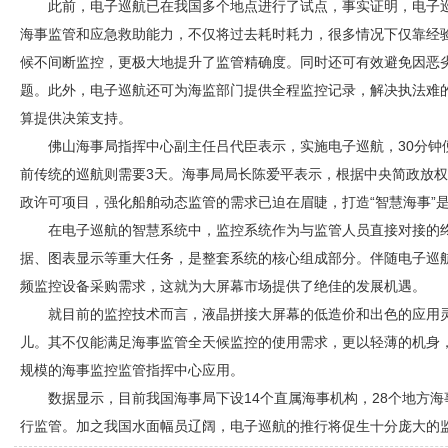
此前，电子巡航已在我国多个地点进行了试点，事实证明，电子
海事监管和应急救助能力，不仅将过去耗时耗力，很多情况下仅靠经验
候不间断监控，更极大地提升了监管精确度。同时还可有效避免因恶
题。此外，电子巡航还可为海监部门提供全程监控记录，解决执法难
算提供决策支持。
佛山海事局指挥中心副主任吕代臣表示，实施电子巡航，30分钟便
前传统的巡航则需要3天。海事局局长陈爱平表示，根据中央简政放
政许可项目，强化船舶动态监管的需求已迫在眉睫，打造“智慧海事”
在电子巡航的智慧系统中，监控系统作为与监管人员直接对接的
据、图表显示等重大任务，是整套系统的核心组成部分。伴随电子巡
频监控
设备采购需求，这就为大屏幕市场提供了绝佳的发展机遇。
就目前的监控技术而言，液晶拼接大屏幕的低造价和出色的应用
儿。其不仅能满足海事监管全天候监控的使用需求，更以轻薄的机身
规模的海事监控监管指挥中心应用。
数据显示，目前我国海事局下设14个直属海事机构，28个地方海
行监管。加之我国水面幅员辽阔，电子巡航的推行将促生十分庞大的