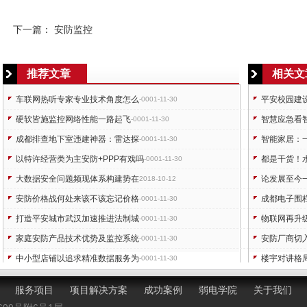
下一篇：
安防监控
推荐文章
相关文
车联网热听专家专业技术角度怎么
平安校园建
-0001-11-30
硬软皆施监控网络性能一路起飞
智慧应急看
-0001-11-30
成都排查地下室违建神器：雷达探
智能家居：
-0001-11-30
以特许经营类为主安防+PPP有戏吗
都是干货！
-0001-11-30
大数据安全问题频现体系构建势在
论发展至今
2018-10-12
安防价格战何处来该不该忘记价格
成都电子围
-0001-11-30
打造平安城市武汉加速推进法制城
物联网再升级
-0001-11-30
家庭安防产品技术优势及监控系统
安防厂商切
-0001-11-30
中小型店铺以追求精准数据服务为
楼宇对讲格
-0001-11-30
海康威视发布基于深度学习全系安
监控摄像机
-0001-11-30
服务项目
项目解决方案
成功案例
弱电学院
关于我们