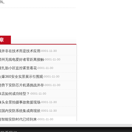
%。
章
颈并非在技术而是技术应用
-0001-11-30
郑州无线电爱好者零距离接触
-0001-11-30
被扎胎小区监控雾里看花
-0001-11-30
火爆360安全实景展示引围观
-0001-11-30
趋势下安防芯片机遇挑战并存
-0001-11-30
体店如何成功转型？
-0001-11-30
像头全景拍摄事故救援现场
-0001-11-30
案国内安防系统集成商现状
-0001-11-30
能智能安防时代已经到来
-0001-11-30
雄并起国外怀柔可作借鉴
-0001-11-30