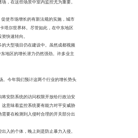
赌场，在这些场景中室内监控尤为重要。
，促使市场增长的有新法规的实施，城市
2年卡塔尔世界杯。尽管如此，在中东地区
投资快速转向。
多的大型项目仍在建设中。虽然
成都视频
中东地区的增长潜力仍然强劲。许多业主
市场。今年我们预计这两个行业的增长势头
构将
安防
系统的访问权限开放给行政治安
，这意味着监控系统要有能力对平安威胁
动需要在检测到入侵时合理的开关部分出
控出入的个体，晚上则是防止暴力入侵。