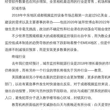
经管软件数量也在同步增加。全景相机最适用的行业是零售，机场和
区域市场
2018年中东地区
成都视频监控
设备市场总额第一次超过5亿美金
建设的需求以及主要赛事的举办——包括2020年迪拜世博会和202
做生意并非毫无挑战，政治的不确定性和社会潜在的动荡会可能会使
不少世界范围规模最大的
成都视频监控
项目出自中东，而为数众
监控
低成本制造的趋势导致的价格下跌影响着整个EMEA地区，但是
选择不削减项目预算，而是安装更多数量的设备。
终端行业
去年我们曾经预计，城市监控和能源行业是2018年增长最快的
仍将保持，而有另外一个行业的增长将领先于另外行业——教育。
美国桑迪胡克小学枪击案的悲剧使社会更加警醒，更多的教育机
部门，以在有紧急事件发生时快速做出反应。对于
成都视频监控
来说
做出自动报警，同时与另外技防手段联动。好比与成都
门禁
系统的联
入口，避免犯罪分子进入教学楼等核心区域，封锁其行动。
教育机构所面临的平安威胁在白天与夜晚还有所分歧：白天是管