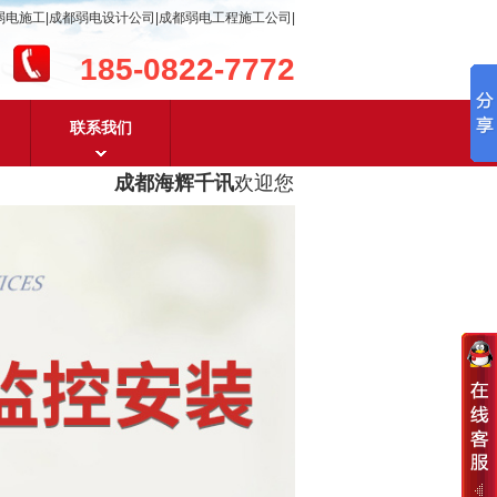
弱电施工|成都弱电设计公司|成都弱电工程施工公司|
185-0822-7772
联系我们
成都海辉千讯
欢迎您！
成都弱电工程设计及成