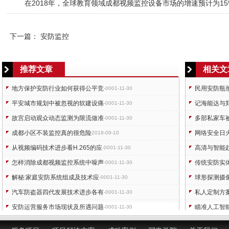
在2018年，全球教育领域
成都视频监控
设备市场的增速预计为15
下一篇：
安防监控
推荐文章
相关文
地方保护安防行业如何获得公平竞
民用安防瓶
-0001-11-30
平安城市规划中被忽视的软建设痛
记海能达与
-0001-11-30
故宫启动观众动态监测为限流做准
多部私家车
-0001-11-30
成都小区不装监控真的很危险
网络安全日
2018-09-10
从视频编码技术进步看H.265的应
高清与智能
-0001-11-30
怎样消除成都视频监控系统中噪声
传统安防实
-0001-11-30
解秘:家庭安防系统组成及技术应
球形探测摄
-0001-11-30
汽车防盗器四代发展技术进步各有
私人定制方
-0001-11-30
安防运营服务市场现状及所遇问题
瞄准人工智
-0001-11-30
到智慧创造机器制造业还要走多少
家庭安防群
-0001-11-30