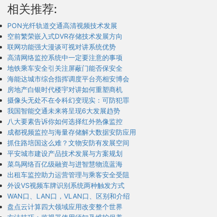
相关推荐:
PON光纤轨道交通高清视频技术发展
空前繁荣嵌入式DVR存储技术发展方向
联网功能强大漫谈可视对讲系统优势
高清网络监控系统中一定要注意的事项
地铁乘车安全引关注屏蔽门能否保安全
海能达城市综合指挥调度平台亮相安博会
房地产白银时代楼宇对讲如何重塑商机
摄像头无处不在令科幻变现实：可防犯罪
我国智能交通未来将呈现6大发展趋势
八大要素告诉你如何选择红外热像监控
成都视频监控与海量存储解大数据安防应用
抓住路培国这么难？文物安防有发展空间
平安城市建设产品技术发展与方案规划
菜鸟网络百亿级融资与进智慧物流蓝海
出租车监控助力运营管理与乘客安全受阻
外设VS视频车牌识别系统两种触发方式
WAN口、LAN口，VLAN口、区别和介绍
盘点云计算四大领域应用改变整个世界