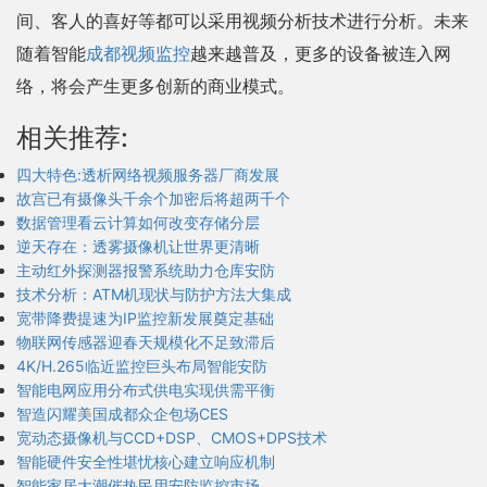
间、客人的喜好等都可以采用视频分析技术进行分析。未来
随着智能
成都视频监控
越来越普及，更多的设备被连入网
络，将会产生更多创新的商业模式。
相关推荐:
四大特色:透析网络视频服务器厂商发展
故宫已有摄像头千余个加密后将超两千个
数据管理看云计算如何改变存储分层
逆天存在：透雾摄像机让世界更清晰
主动红外探测器报警系统助力仓库安防
技术分析：ATM机现状与防护方法大集成
宽带降费提速为IP监控新发展奠定基础
物联网传感器迎春天规模化不足致滞后
4K/H.265临近监控巨头布局智能安防
智能电网应用分布式供电实现供需平衡
智造闪耀美国成都众企包场CES
宽动态摄像机与CCD+DSP、CMOS+DPS技术
智能硬件安全性堪忧核心建立响应机制
智能家居大潮催热民用安防监控市场