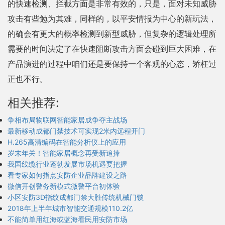
的快速检测、拦截方面是非常有效的，只是，面对未知威胁
攻击有些勉为其难，同样的，以平安情报为中心的新玩法，
的确会有更大的概率检测到新型威胁，但复杂的逻辑处理所
需要的时间决定了在快速阻断攻击方面会碰到巨大困难，在
产品演进的过程中咱们还是要保持一个客观的心态，矫枉过
正也不行。
相关推荐:
争相布局物联网智能家居成争夺主战场
最新移动成都门禁技术可实现2米内远程开门
H.265高清编码在智能分析仪上的应用
岁末年关！智能家居概念再受新追捧
我国线缆行业蓬勃发展市场机遇要把握
看专家如何指点安防企业品牌建设之路
微信开创警务新模式微警平台初体验
小区安防3D指纹成都门禁大胜传统机械门锁
2018年上半年城市智能交通规模110.2亿
不能简单用红海或蓝海看民用安防市场