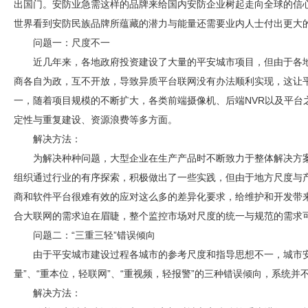
出国门。
安防
业急需这样的品牌来给国内
安防
企业树起走向全球的信
世界看到
安防
民族品牌所蕴藏的潜力与能量还需要业内人士付出更大
问题一：尺度不一
近几年来，各地政府投资建设了大量的平安城市项目，但由于各
商各自为政，互不开放，导致异质平台联网没有办法顺利实现，这让
一，随着项目规模的不断扩大，各类前端摄像机、后端NVR以及平台
定性与重复建设、资源浪费等多方面。
解决方法：
为解决种种问题，大型企业在生产产品时不断致力于整体解决方
组织通过行业的有序探索，积极做出了一些实践，但由于地方尺度与
商和软件平台很难有效的应对这么多的差异化要求，给维护和开发带
合大联网的需求迫在眉睫，整个监控市场对尺度的统一与规范的需求
问题二：“三重三轻”错误倾向
由于平安城市建设过程各城市的参考尺度和指导思想不一，城市
量”、“重本位，轻联网”、“重视频，轻报警”的三种错误倾向，系统并
解决方法：