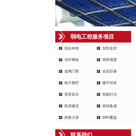
弱电工程服务项目
综合布线
安防监控
光纤网络
周界报警
道闸门禁
全息巨幕
电子围栏
楼宇对讲
背景音乐
智能灯光
机房建设
系统集成
拼接大屏
WIFI覆盖
联系我们