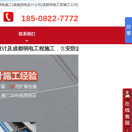
弱电施工|成都弱电设计公司|成都弱电工程施工公司|
185-0822-7772
联系我们
计及成都弱电工程施工
，含
安防监控，系统集成，综合布