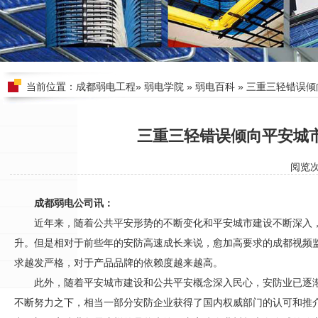
当前位置：
成都弱电工程
»
弱电学院
»
弱电百科
» 三重三轻错误
三重三轻错误倾向平安城
阅览
成都弱电公司讯：
近年来，随着公共平安形势的不断变化和平安城市建设不断深入
升。但是相对于前些年的
安防
高速成长来说，愈加高要求的
成都视频
求越发严格，对于产品品牌的依赖度越来越高。
此外，随着平安城市建设和公共平安概念深入民心，
安防
业已逐
不断努力之下，相当一部分
安防
企业获得了国内权威部门的认可和推