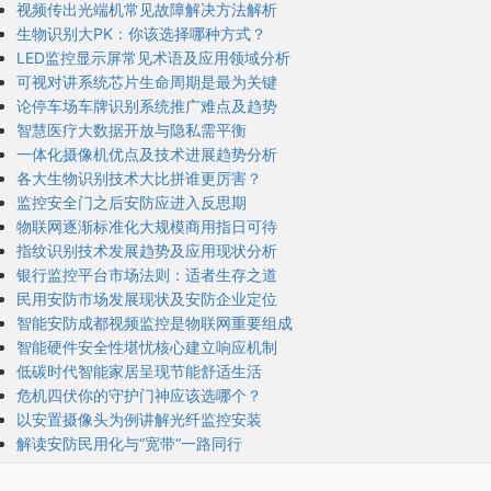
视频传出光端机常见故障解决方法解析
生物识别大PK：你该选择哪种方式？
LED监控显示屏常见术语及应用领域分析
可视对讲系统芯片生命周期是最为关键
论停车场车牌识别系统推广难点及趋势
智慧医疗大数据开放与隐私需平衡
一体化摄像机优点及技术进展趋势分析
各大生物识别技术大比拼谁更厉害？
监控安全门之后安防应进入反思期
物联网逐渐标准化大规模商用指日可待
指纹识别技术发展趋势及应用现状分析
银行监控平台市场法则：适者生存之道
民用安防市场发展现状及安防企业定位
智能安防成都视频监控是物联网重要组成
智能硬件安全性堪忧核心建立响应机制
低碳时代智能家居呈现节能舒适生活
危机四伏你的守护门神应该选哪个？
以安置摄像头为例讲解光纤监控安装
解读安防民用化与“宽带“一路同行