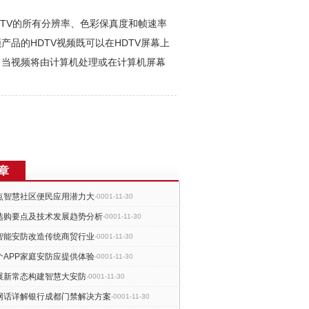
DTV的所有分辨率、色彩保真度和帧速率
品的HDTV视频既可以在HDTV屏幕上
，当视频将由计算机处理或在计算机屏幕
章
点智慧社区便民应用潜力大
-0001-11-30
选购要点及技术发展趋势分析
-0001-11-30
智能安防改造传统商贸行业
-0001-11-30
个APP家庭安防应提供体验
-0001-11-30
展新常态构建智慧大安防
-0001-11-30
网话详解银行成都门禁解决方案
-0001-11-30