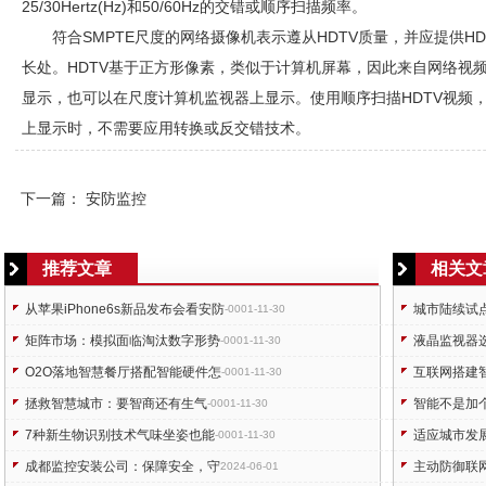
25/30Hertz(Hz)和50/60Hz的交错或顺序扫描频率。
符合SMPTE尺度的网络摄像机表示遵从HDTV质量，并应提供H
长处。HDTV基于正方形像素，类似于计算机屏幕，因此来自网络视频产
显示，也可以在尺度计算机监视器上显示。使用顺序扫描HDTV视频
上显示时，不需要应用转换或反交错技术。
下一篇：
安防监控
推荐文章
相关文
从苹果iPhone6s新品发布会看安防
城市陆续试
-0001-11-30
矩阵市场：模拟面临淘汰数字形势
液晶监视器
-0001-11-30
O2O落地智慧餐厅搭配智能硬件怎
互联网搭建
-0001-11-30
拯救智慧城市：要智商还有生气
智能不是加
-0001-11-30
7种新生物识别技术气味坐姿也能
适应城市发
-0001-11-30
成都监控安装公司：保障安全，守
主动防御联
2024-06-01