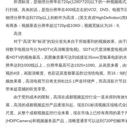
所谓标清，是物理分辨率在720p(1280*720)以下的一种视频格
行扫描。具体的说，是指分辨率在400线左右的VCD、DVD、电视节
物理分辨率达到720p以上则称作为高清，(英文表述HighDefiniti
有两条：视频垂直分辨率超过720p或1080i；视频宽纵比为16：9。
高清
对于“高清”和“标清”的划分首先来自于所能看到的视频效果。由
得数字电视信号分为HDTV(高清晰度电视)、SDTV(尺度清晰度电视)
看HDTV的规格最高，其图像质量可达到或接近35mm宽银幕电影的
辨率达到1000线以上，分辨率最高可达1920×1080。从画质来看
视的4倍，画面清晰度、色彩还原度都要远胜过传统电视。而16：9
频效果看，高清电视节目将支持杜比5.1声道环绕声，而高清影片节目将支
带来超震撼的听觉享受。
由于受到成本的限制，高清在
成都视频监控
行业一直未得到有效
展，高清的
成都视频监控
产品逐渐兴起。现在D1标清视频压缩格式业已
尺度。从整个
成都视频监控
行业来看，现在市场上已经有商用的基于尺
(HDIPCamera)和视频服务器产品，清晰度通常可以达到720P但帧