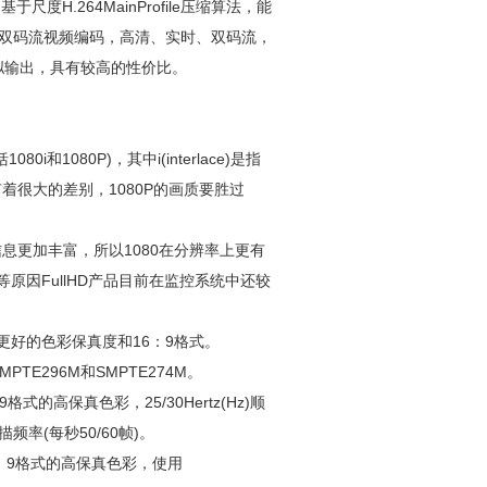
尺度H.264MainProfile压缩算法，能
实时双码流视频编码，高清、实时、双码流，
频模拟输出，具有较高的性价比。
i和1080P)，其中i(interlace)是指
上有着很大的差别，1080P的画质要胜过
息更加丰富，所以1080在分辨率上更有
原因FullHD产品目前在监控系统中还较
有更好的色彩保真度和16：9格式。
TE296M和SMPTE274M。
9格式的高保真色彩，25/30Hertz(Hz)顺
频率(每秒50/60帧)。
，16：9格式的高保真色彩，使用