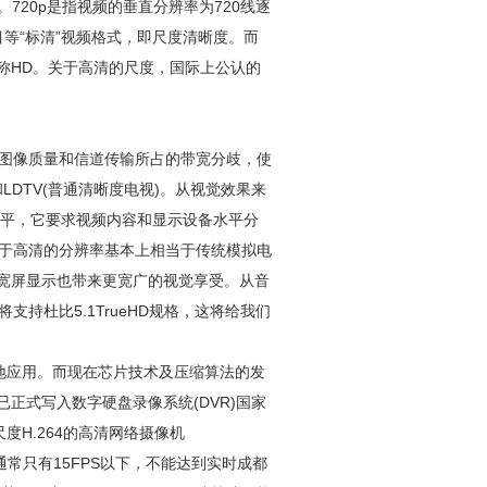
式。720p是指视频的垂直分辨率为720线逐
目等“标清”视频格式，即尺度清晰度。而
on)简称HD。关于高清的尺度，国际上公认的
于图像质量和信道传输所占的带宽分歧，使
和LDTV(普通清晰度电视)。从视觉效果来
水平，它要求视频内容和显示设备水平分
，由于高清的分辨率基本上相当于传统模拟电
的宽屏显示也带来更宽广的视觉享受。从音
持杜比5.1TrueHD规格，这将给我们
地应用。而现在芯片技术及压缩算法的发
正式写入数字硬盘录像系统(DVR)国家
度H.264的高清网络摄像机
率通常只有15FPS以下，不能达到实时
成都