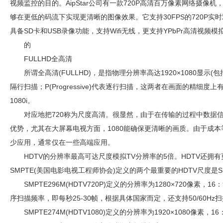
视频监控
的目的。AipStar公司有一款720P高清百万像素网络摄像机，基于
够在更低的码流下实现更清晰的图像效果。它支持30FPS的720P
具备SD卡和USB录像功能，支持Wifi无线，更支持YPbPr高清视
的
FULLHD全高清
所谓全高清(FULLHD)，是指物理分辨率高达1920×1080显示(包括1080
隔行扫描；P(Progressive)代表逐行扫描，这两者在画面的精细度
1080i。
对应地把720称为尺度高清。很显然，由于在传输的过程中数据信
优势，尤其在大屏幕电视方面，1080能确保更清晰的画质。由于成本等
少应用，通常仅在一些高端应用。
HDTV的分辨率最高可达尺度模拟TV分辨率的5倍。HDTV还拥
SMPTE(美国电影电视工程师协会)定义的两个最重要的HDTV尺度是SMP
SMPTE296M(HDTV720P)定义的分辨率为1280×720像素，16：
序扫描频率，即每秒25-30帧，根据具体国家而定，还支持50/60Hz扫描
SMPTE274M(HDTV1080)定义的分辨率为1920×1080像素