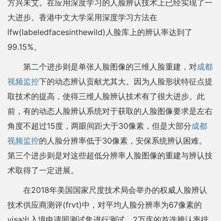
方兴未艾。在应用深度学习的人脸辨认技术上已经实现了一
大进步。香港中文大学采用深度学习方法在
lfw(labeledfacesinthewild)人脸库上的辨认率达到了
99.15%。
第二个进步则是单张人脸图像的三维人脸重建，对
成都
视频监控
下的动态辨认贡献尤其大。因为人脸形状特征点提
取技术的提高，使得三维人脸辨认技术有了很大进步。此
前，有的动态人脸辨认系统对于获取的人脸图像要求是左右
角度不超过15度，两眼间距大于30像素，但是大部分
成都
视频监控
的人脸分辨率低于30像素，安保系统辨认困难。
第三个进步则是对这些超低分辨率人脸图像的重建与辨认技
术取得了一定进展。
在2018年美国国家尺度技术局会举办的权威人脸辨认
技术供应商测评(frvt)中，对平均人脸分辨率为67像素的
visa出入境申请照测试集进行测试，2万库的首选辨认率排