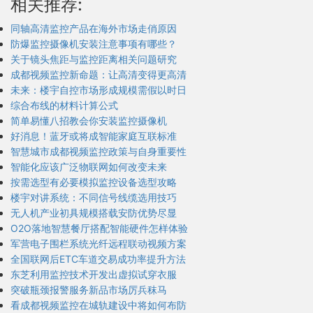
相关推荐:
同轴高清监控产品在海外市场走俏原因
防爆监控摄像机安装注意事项有哪些？
关于镜头焦距与监控距离相关问题研究
成都视频监控新命题：让高清变得更高清
未来：楼宇自控市场形成规模需假以时日
综合布线的材料计算公式
简单易懂八招教会你安装监控摄像机
好消息！蓝牙或将成智能家庭互联标准
智慧城市成都视频监控政策与自身重要性
智能化应该广泛物联网如何改变未来
按需选型有必要模拟监控设备选型攻略
楼宇对讲系统：不同信号线缆选用技巧
无人机产业初具规模搭载安防优势尽显
O2O落地智慧餐厅搭配智能硬件怎样体验
军营电子围栏系统光纤远程联动视频方案
全国联网后ETC车道交易成功率提升方法
东芝利用监控技术开发出虚拟试穿衣服
突破瓶颈报警服务新品市场厉兵秣马
看成都视频监控在城轨建设中将如何布防