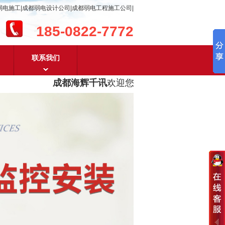
弱电施工|成都弱电设计公司|成都弱电工程施工公司|
185-0822-7772
联系我们
成都海辉千讯
欢迎您！
成都弱电工程设计及