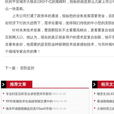
区的平安城市大致在1到3个亿的规模时，投标的就是那么几家上市公
么一块蛋糕。
上市公司打通了跟资本的通道，假如您的业务发展需要资金，后
在经济下行的大趋势下，需求在萎缩，使得我们传统的中小型的
安防
针对未来技术发展，曹国辉院长不太看重高精尖，更看重复合创
互联网入口。他认为，现在的真正很多用户的需求是复合创新，他不
含量有多好，他需要的是
安防
这种探测技术或者感知技术，与另外领
个领域专家合作的事！
下一篇：
安防监控
推荐文章
相关文
专业扫盲且听安企谈智慧停车那些
惬意生活L
-0001-11-30
RFID射频技术在低碳智能交通中的
看成都视频
-0001-11-30
南非IP成都视频监控及VSaaS市场
大佬转型之
-0001-11-30