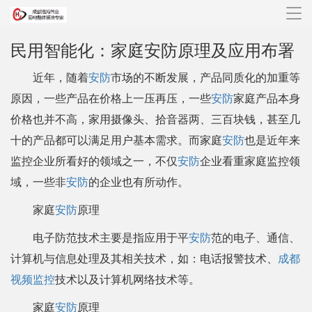
导
航
民用智能化：家庭安防原理及应用布署
近年，随着
安防
市场的不断发展，产品同质化的加重等
原因，一些产品在价格上一压再压，一些
安防
家庭产品本身
价格也并不高，家用摄像头、拾音器两、三百块钱，甚至几
十的产品都可以满足用户基本需求。而家庭
安防
也是近年来
监控企业所看好的领域之一，不仅
安防
企业看重家庭监控领
域，一些非
安防
的企业也有所动作。
家庭
安防
原理
电子防范技术主要是指应用于平
安防
范的电子、通信、
计算机与信息处理及其相关技术，如：电话报警技术、
成都
视频监控
技术以及计算机网络技术等。
家庭
安防
原理