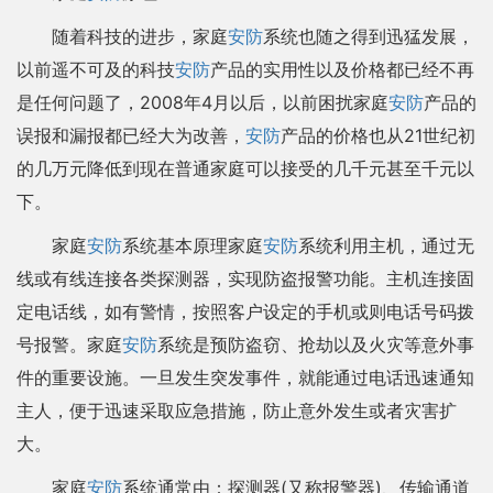
随着科技的进步，家庭
安防
系统也随之得到迅猛发展，
以前遥不可及的科技
安防
产品的实用性以及价格都已经不再
是任何问题了，2008年4月以后，以前困扰家庭
安防
产品的
误报和漏报都已经大为改善，
安防
产品的价格也从21世纪初
的几万元降低到现在普通家庭可以接受的几千元甚至千元以
下。
家庭
安防
系统基本原理家庭
安防
系统利用主机，通过无
线或有线连接各类探测器，实现防盗报警功能。主机连接固
定电话线，如有警情，按照客户设定的手机或则电话号码拨
号报警。家庭
安防
系统是预防盗窃、抢劫以及火灾等意外事
件的重要设施。一旦发生突发事件，就能通过电话迅速通知
主人，便于迅速采取应急措施，防止意外发生或者灾害扩
大。
家庭
安防
系统通常由：探测器(又称报警器)、传输通道