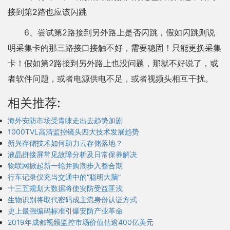
接到第2路也应该闪跳
6、尝试第2路接到另外路上是否闪跳，假如闪跳则说
明采集卡的那三路接口接触不好，需要稳固！只能更换采集
卡！假如第2路接到另外路上也没问题，那就不好说了，或
者软件问题，或者电源供电不足，或者视频头相互干扰。
相关推荐:
海外安防市场受青睐走出去趋势加剧
1000TVL高清监控镜头四大技术发展趋势
新兴存储技术如何助力云存储落地？
液晶拼接屏常见故障分析及日常保养解决
物联网掀起新一轮并购潮步入整合期
行车记录仪充当交通中的“聪明大脑”
十三五规划大数据将使安防受益匪浅
生物识别将取代密码成主流身份认证方式
史上最强编码标准引爆安防产业革命
2019年成都视频监控市场价值估逾400亿美元