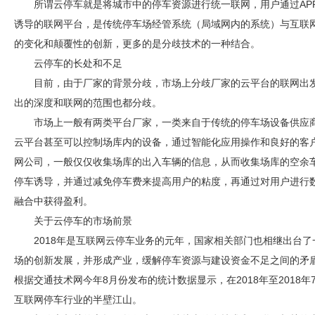
所谓云停车就是将城市中的停车资源进行统一联网，用户通过AP
诱导的联网平台，是传统停车场经管系统（局域网内的系统）与互联
的变化和颠覆性的创新，更多的是分歧技术的一种结合。
云停车的长处和不足
目前，由于厂家的背景分歧，市场上分歧厂家的云平台的联网出
出的深度和联网的范围也都分歧。
市场上一般有两类平台厂家，一类来自于传统的停车场设备供应
云平台甚至可以控制场库内的设备，通过智能化应用操作和良好的客
网公司，一般仅仅收集场库的出入车辆的信息，从而收集场库的空余车
停车诱导，并通过减免停车费来提高用户的粘度，再通过对用户进行
融合中获得盈利。
关于云停车的市场前景
2018年是互联网云停车业务的元年，国家相关部门也相继出台
场的创新发展，并形成产业，缓解停车资源与建设资金不足之间的矛盾
根据交通技术网今年8月份发布的统计数据显示，在2018年至2018年
互联网停车行业的半壁江山。