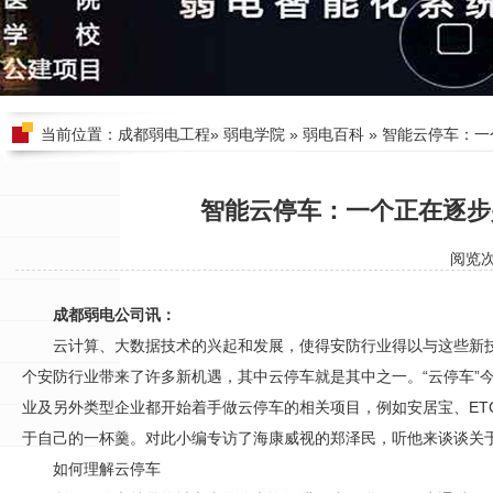
当前位置：
成都弱电工程
»
弱电学院
»
弱电百科
» 智能云停车：
智能云停车：一个正在逐步
阅览
成都弱电公司讯：
云计算、大数据技术的兴起和发展，使得
安防
行业得以与这些新
个
安防
行业带来了许多新机遇，其中云停车就是其中之一。“云停车”
业及另外类型企业都开始着手做云停车的相关项目，例如安居宝、ET
于自己的一杯羹。对此小编专访了海康威视的郑泽民，听他来谈谈关
如何理解云停车