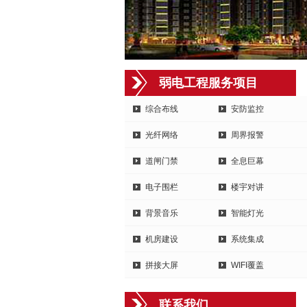
弱电工程服务项目
综合布线
安防监控
光纤网络
周界报警
道闸门禁
全息巨幕
电子围栏
楼宇对讲
背景音乐
智能灯光
机房建设
系统集成
拼接大屏
WIFI覆盖
联系我们