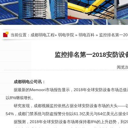
当前位置：
成都弱电工程
»
弱电学院
»
弱电百科
» 监控排名第一2
监控排名第一2018安防
阅览
成都弱电公司讯：
据最新的Memoori市场报告显示，2018年全球
安防
设备市场总值达
以8%继续增长。
研究发现，
成都视频监控
依然占据全球
安防
设备市场的大头——以
54%，成都
门禁
系统与防盗报警分别以61.3亿美元与64亿美元占据全
据预测，2018年全球
安防
设备市场将保持着8%的上升趋势，到20