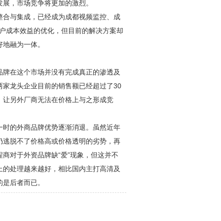
发展，市场竞争将更加的激烈。
整合与集成，已经成为
成都视频监控
、成
用户成本效益的优化，但目前的解决方案却
好地融为一体。
品牌在这个市场并没有完成真正的渗透及
两家龙头企业目前的销售额已经超过了30
，让另外厂商无法在价格上与之形成竞
一时的外商品牌优势逐渐消退。虽然近年
仍逃脱不了价格高或价格透明的劣势，再
商对于外资品牌缺“爱”现象，但这并不
上的处理越来越好，相比国内主打高清及
的是后者而已。