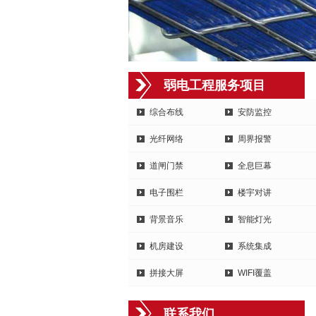
弱电工程服务项目
综合布线
安防监控
光纤网络
周界报警
道闸门禁
全息巨幕
电子围栏
楼宇对讲
背景音乐
智能灯光
机房建设
系统集成
拼接大屏
WIFI覆盖
联系我们