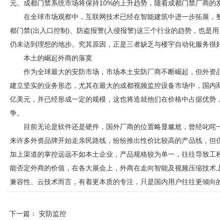
元。成都
门禁
系统市场将保持10%的上升趋势，随着成都
门禁
厂商的
在全球市场观察中，互联网技术已经在智能建筑中进一步拓展，
都
门禁
(出入口控制)、防盗报警(入侵报警)这三个行业的趋势，也是
仍未达到理想的地步。究其原因，正是三者缺乏与楼宇自动化服务很
本土的崛起外商的落寞
作为全球最大的
安防
市场，市场本土
安防
厂商不断崛起，但外资
建立坚实的业务形态，尤其在最大的
成都视频监控
设备市场中，国内
亿美元，并已经形成一定的规模，这也将造就他们在价格中占据优势
争。
目前无论是软件还是硬件，国外厂商的位置略显尴尬，曾经叱咤
来许多外资品牌开始走亲民路线，纷纷推出性价比较高的产品线，但
加上渠道的掌控远远不如本土企业，产品规格较为单一，往往导致工程
能否定外商的价值，在各大展会上，外商在走向智能及视频压缩技术
兼容性、云技术而言，有着更本质的专注，只是国内用户往往更倾向
下一篇：
安防监控