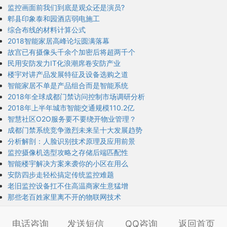
监控画面前我们到底是观众还是演员?
郫县印象泰和园酒店弱电施工
综合布线的材料计算公式
2018智能家居高峰论坛圆满落幕
故宫已有摄像头千余个加密后将超两千个
民用安防发力IT化浪潮席卷安防产业
楼宇对讲产品发展特征及设备选购之道
智能家居不单是产品组合而是智能系统
2018年全球成都门禁访问控制市场调研分析
2018年上半年城市智能交通规模110.2亿
智慧社区O2O服务要不要绕开物业管理？
成都门禁系统竞争激烈未来呈十大发展趋势
分析解剖：人脸识别技术原理及应用前景
监控摄像机选型攻略之存储后端匹配性
智能楼宇解决方案来袭你的小区在用么
安防四步走轻松搞定传统监控难题
老旧监控设备扛不住高温商家生意猛增
那些老百姓家里离不开的物联网技术
电话咨询
发送短信
QQ咨询
返回首页