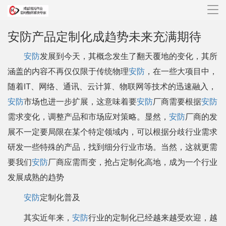
导
航
安防产品定制化成趋势未来充满期待
安防
发展到今天，其概念发生了翻天覆地的变化，其所
涵盖的内容不再仅仅限于传统物理
安防
，在一些大项目中，
随着IT、网络、通讯、云计算、物联网等技术的迅速融入，
安防
市场也进一步扩展，这意味着要
安防
厂商需要根据
安防
需求变化，调整产品和市场应对策略。显然，
安防
厂商的发
展不一定要局限在某个特定领域内，可以根据分歧行业需求
研发一些特殊的产品，找到细分行业市场。当然，这就更需
要我们
安防
厂商应需而变，抢占定制化高地，成为一个行业
发展成熟的趋势
安防
定制化普及
其实近年来，
安防
行业的定制化已经越来越受欢迎，越