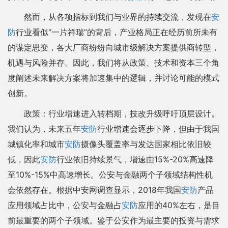
然而，从各项指标到我们与业界的持续交流，发现在
安
防
行业看似“一片祥瑞”的背后，产业格局正在经历前所未有
的谋定思变，各大厂商纷纷向城市级解决方案提供商转型，
机遇与风险并存。因此，我们将从政策、技术和资本三个角
度阐述未来解决方案将加速集中的逻辑，并讨论可能的模式
创新。
政策：行业增速进入转档期，技改升级呼吁顶层设计。
我们认为，未来五年
安防
行业增速会逐步下降，但由于我国
城镇化率和城市
安防
摄像头覆盖率与发达国家相比依旧较
低，因此
安防
行业依旧持续景气，增速由15%-20%高速降
至10%-15%中高速增长。公安与金融两个子领域结构性机
会依然存在。根据中安网调查显示，2018年我国
安防
产品
应用领域占比中，公安与金融占
安防
应用的40%左右，是目
前最重要的两个子领域。鉴于公安作为最主要的投资与需求