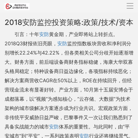
导
航
2018安防监控投资策略:政策/技术/资本
引言：十年
安防
黄金期，产业即将站上转折点。
2018Q3财报依旧亮眼，
安防
监控指数板块营收和净利润分
别增长22.24%与42.22%，但各类相关公司分歧开始逐渐增
大。财务方面，前后端设备商财务指标稳健，海康大华双寡
头格局稳定；特种设备商日益边缘化，各项指标持续恶化；
解决方案商营收CAGR在50%以上，ROE在持续回升，但经
营现金流未有显著好转。产业方面，10月第十五届安博会于
成都落幕，以“视频”为感知核心，“云存储、大数据”为技术
架构的城市级解决方案逐步成为行业共识。宏观政策方面，
非传统平安威胁日益严峻，巴黎事件又一次让我们熟悉到了
具备实战能力的城市
安防
体系的重要性。与此同时，由“平
安城市”到“平安”，一系列政策表明
安防
行业还将继续景气。