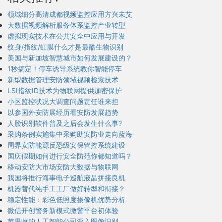
领域细分高清成都视频监控应用方兴未艾
大数据视频解析服务体系监控产业转型
虚拟现实技术在公共安全中应用与开发
纹身/指纹/虹膜什么才是最酷生物识别
美国与新加坡智慧城市如何发展建设的？
1秒搞定！停车诱导系统教你智能停车
新型数据管理安防领域视频检索技术
LSI指纹ID技术为物联网提供加密保护
小区监控状况大调查问题责任谁来担
以参国外安防展经历看安防发展趋势
人脸识别软件普及之后会发生什么事?
采购条例实施集中采购助安防业走向蓝海
周界安防能源反恐级安保管控系统建设
国庆假期如何进行安全防范你都知道吗？
移动安防大市场安防大数据与物联网
我国将推行海事电子巡航液晶拼接良机
机器替代纯手工工厂做好转型和衔接？
稳定性能：彩色低照度摄像机优势分析
微信开创警务新模式微警平台初体验
苹果收购人工智能公司深入图像识别