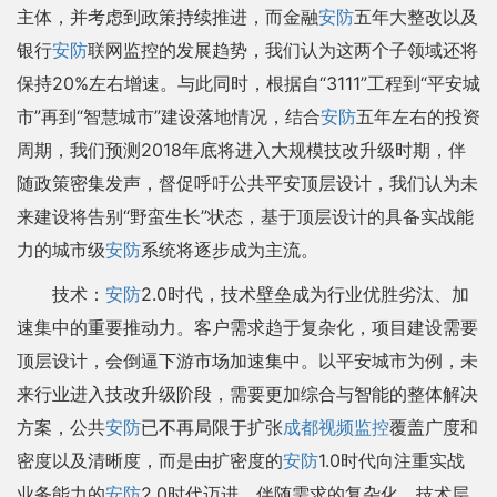
主体，并考虑到政策持续推进，而金融
安防
五年大整改以及
银行
安防
联网监控的发展趋势，我们认为这两个子领域还将
保持20%左右增速。与此同时，根据自“3111”工程到“平安城
市”再到“智慧城市”建设落地情况，结合
安防
五年左右的投资
周期，我们预测2018年底将进入大规模技改升级时期，伴
随政策密集发声，督促呼吁公共平安顶层设计，我们认为未
来建设将告别“野蛮生长”状态，基于顶层设计的具备实战能
力的城市级
安防
系统将逐步成为主流。
技术：
安防
2.0时代，技术壁垒成为行业优胜劣汰、加
速集中的重要推动力。客户需求趋于复杂化，项目建设需要
顶层设计，会倒逼下游市场加速集中。以平安城市为例，未
来行业进入技改升级阶段，需要更加综合与智能的整体解决
方案，公共
安防
已不再局限于扩张
成都视频监控
覆盖广度和
密度以及清晰度，而是由扩密度的
安防
1.0时代向注重实战
业务能力的
安防
2.0时代迈进。伴随需求的复杂化，技术层