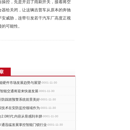
自操控，先是开启了雨刷开关，接着将空
合器给关闭，让这辆吉普车从原本的奔驰
平安威胁，连带引发若干汽车厂高度正视
侵的可能性。
章
智能硬件市场发展趋势与展望
-0001-11-30
：智能交通将迎来快速发展
-0001-11-30
析防踩踏预警系统前景美好
-0001-11-30
索技术在安防监控领域作为
-0001-11-30
2.0时代:内容从骨感到丰腴
-0001-11-30
卡通迅猛发展掌控智能门锁行业
-0001-11-30