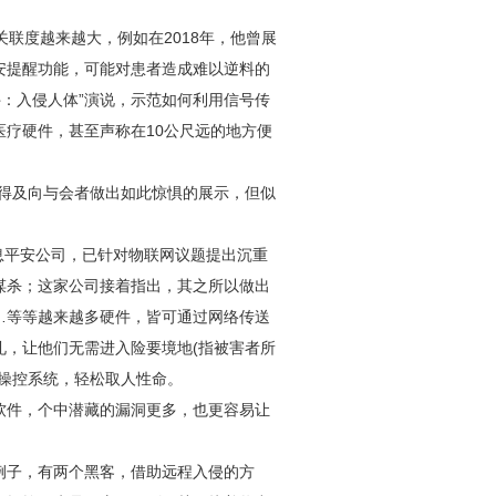
关联度越来越大，例如在2018年，他曾展
安提醒功能，可能对患者造成难以逆料的
件：入侵人体”演说，示范如何利用信号传
疗硬件，甚至声称在10公尺远的地方便
能来得及向与会者做出如此惊惧的展示，但似
ty的信息平安公司，已针对物联网议题提出沉重
谋杀；这家公司接着指出，其之所以做出
…等等越来越多硬件，皆可通过网络传送
礼，让他们无需进入险要境地(指被害者所
操控系统，轻松取人性命。
软件，个中潜藏的漏洞更多，也更容易让
例子，有两个黑客，借助远程入侵的方