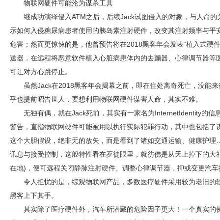
物联网硬件可能沦为谋杀工具
继成功演绎侵入ATM之后，后续Jack试图侵入的对象，与人命的
示如何入侵糖尿病患者使用的胰岛素注射硬件，改变其注射频率与平
危害；然而更惊悚的是，他曾预告将在2018黑客年会发表“植入式硬
送器，在远程将恶意软件植入心脏病患体内的去颤器、心律调节器等医
可让对方心跳停止。
虽然Jack在2018黑客年会揭幕之前，即在住处离奇死亡，没
乎也提前昭告世人，要想利用物联网硬件谋害人命，其实不难。
无独有偶，就在Jack死前，其实有一家名为InternetIdenti
警告，直指物联网硬件可能被用以执行实际犯罪行动，其中也包括了
这个大胆假设，绝非无的放矢，而是看到了诸如交通运输、健康护理
讯息与接受控制，这般特性看在歹徒眼里，就彷佛是从天上掉下的大
在地)，便可远程关闭静脉注射硬件、调整心律调节器，抑或变更汽车
令人担忧的是，综观物联网产品，多数医疗硬件采用较为老旧的
黑客上下其手。
其实除了医疗硬件外，汽车所潜藏的危险因子更大！一个真实的