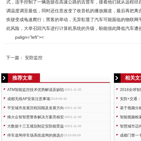
式，连手控制了一辆急驶在高速公路的吉普车，接着他们就从远程径
调温度调至最低，同时还任意改变了收音机的播放频道，最后再把离
疾驶变成龟速爬行；黑客的举动，无异彰显了汽车可能面临的物联网
此风险，大举召回汽车进行计算机系统的升级，盼能借此降低汽车遭
palign=”left”><
下一篇：
安防监控
推荐文章
相关文
ATM智能监控技术优势解读及缺陷
2018全球
-0001-11-30
成都无线AP安装注意事项
安防+交通
2018-08-30
平安城市发展历程回顾及发展方向
基于视频分
-0001-11-30
烽火众智智慧警务解决方案亮相安
智能视频检
-0001-11-30
大数据十三五规划制定安防能受益
智慧城市迈向
-0001-11-30
停车道闸停车场系统道闸的挑选介
成都门禁一
2018-08-09