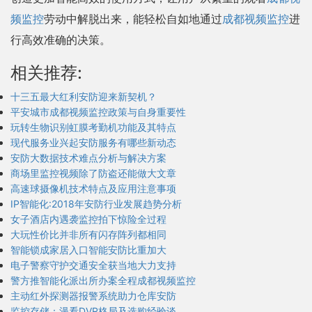
频监控
劳动中解脱出来，能轻松自如地通过
成都视频监控
进
行高效准确的决策。
相关推荐:
十三五最大红利安防迎来新契机？
平安城市成都视频监控政策与自身重要性
玩转生物识别虹膜考勤机功能及其特点
现代服务业兴起安防服务有哪些新动态
安防大数据技术难点分析与解决方案
商场里监控视频除了防盗还能做大文章
高速球摄像机技术特点及应用注意事项
IP智能化:2018年安防行业发展趋势分析
女子酒店内遇袭监控拍下惊险全过程
大玩性价比并非所有闪存阵列都相同
智能锁成家居入口智能安防比重加大
电子警察守护交通安全获当地大力支持
警方推智能化派出所办案全程成都视频监控
主动红外探测器报警系统助力仓库安防
监控存储：漫看DVR格局及选购经验谈