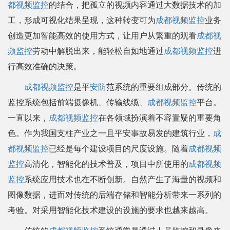
都视频监控
的结合，把孤立的视频内容通过大数据技术的加
工，形成可视化结果呈现，这种转变可为
成都视频监控
业务
创造更加智能高效的使用方式，让用户从繁重的观看
成都视
频监控
劳动中解脱出来，能轻松自如地通过
成都视频监控
进
行高效准确的决策。
成都视频监控
是平
安防
范系统的重要组成部分。传统的
监控系统包括前端摄像机、传输线缆、
成都视频监控
平台。
一直以来，
成都视频监控
在各领域扮演着不容置疑的重要角
色。作为我国支柱产业之一且平安事故易发的建筑行业，
成
都视频监控
已经是每个建设项目的尺度设施。随着
成都视频
监控
高清化，智能化的技术普及，项目中所使用的
成都视频
监控
系统应用技术也在不断创新。自然产生了海量的视频和
图像数据，进而对传统的后端存储和智能分析带来一系列的
考验。对采用智能化技术建设的设施的要求也越来越高。