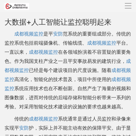
导
航
大数据+人工智能让监控聪明起来
成都视频监控
是平
安防
范系统的重要组成部分。传统的
监控系统包括前端摄像机、传输线缆、
成都视频监控
平台。
一直以来，
成都视频监控
在各领域扮演着不容置疑的重要角
色。作为我国支柱产业之一且平安事故易发的建筑行业，
成
都视频监控
已经是每个建设项目的尺度设施。随着
成都视频
监控
高清化，智能化的技术普及，项目中所使用的
成都视频
监控
系统应用技术也在不断创新。自然产生了海量的视频和
图像数据，进而对传统的后端存储和智能分析带来一系列的
考验。对采用智能化技术建设的设施的要求也越来越高。
传统的
成都视频监控
系统通常是通过人员监控和录像来
实现平
安防
护，实际上并不能主动有效的保障平安。由于显