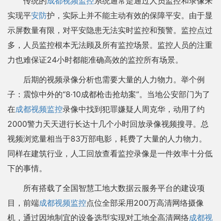
传统的
成都视频监控
系统通常是通过人员监控和录像来
实现平
安防
护，实际上并不能主动有效的保障平安。由于显
示屏数量有限，对平安隐患无法实时监控和预警。监控点过
多，人员监控根本无法顾及所有监控场景。监控人员的注重
力也难保证24小时都能准确高效的监控所有场景。
后期的视频录像分析也需要大量的人力物力。举个例
子：震惊中外的“8·10成都枪击抢劫案”。当地公安部门为了
在
成都视频监控
录像中找到犯罪嫌疑人周克华，动用了约
2000警力天天进行长达十几个小时回放录像视频搜寻。总
视频浏览量相当于83万部电影，耗费了大量的人力物力。
同样在建筑行业，人工回放查看监控录像是一件效率十分低
下的事情。
所有搭载了全国智慧工地大数据云服务平台的建设项
目，前端
成都视频监控
点位全部采用200万高清网络摄像
机，通过因地制宜的设备选型实现对工地全高清网络
成都视