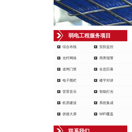
弱电工程服务项目
综合布线
安防监控
光纤网络
周界报警
道闸门禁
全息巨幕
电子围栏
楼宇对讲
背景音乐
智能灯光
机房建设
系统集成
拼接大屏
WIFI覆盖
联系我们