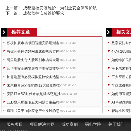
上一篇：
成都监控安装维护：为创业安全保驾护航
下一篇：
成都监控安装维护要求
推荐文章
相关文
积极扩展市场版图智能安防逐渐走
数字安防时
-0001-11-30
教你分分钟选好网络成都视频监控
4K/H.2
-0001-11-30
阿里刷脸支付人脸识别市场将大迸
如何维护民
-0001-11-30
从华南安企的发展看华南安防转型
松下未来将
-0001-11-30
按需选型有必要模拟监控设备选型
三大应用方
-0001-11-30
未来最具经济影响性12大颠覆性技
车载成都视
-0001-11-30
安防迎来5G时代来临是机遇还是挑
如何用智能
-0001-11-30
LED显示屏面临五大问题自主品牌
ATM键盘
-0001-11-30
踩踏《关于加快应急产业发展的意
智能小区安
-0001-11-30
生活走向智能化楼宇对讲需融合多
蓝牙技术联
-0001-11-30
服务项目
项目解决方案
成功案例
弱电学院
关于我们