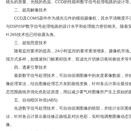
镜头的质量、光线的色温、CCD的性能和数字信号处理电路的设计等
二、超高解像技术
CCD及COMS器件作为感光元件的模拟摄像机，其水平清晰度不
与DSP/ISP数字信号处理电路的设计水平和处理能力密切相关。随着
H.265技术也已经崭露头角。
三、超低照度技术
随着监控要求的提高，24小时监控的要求逐渐增多。摄像机市场
现方式多样，如慢速快门帧累积技术、双滤光片切换日夜转换技术等
四、透雾引擎技术
最新数字信号处理技术，可自动侦测图像中的灰度雾像数据，并
像处理算法，结合图像处理芯片灰阶曲线变换，针对各点计算出最佳
态范围曲线并强化色彩还原度，用以减少雾气对图像所产生之原始的
五、自动暗区补偿(ABS)
先进数字信号处理技术，可自动侦测图像的暗部，并统计全区图
法，针对各点计算出最佳修正曲线及对比色彩，实时地调整图像动态
像。