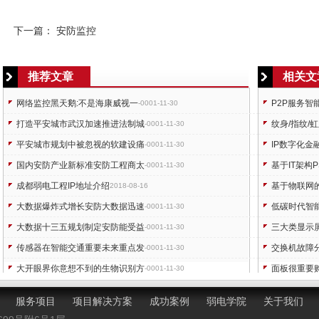
下一篇：
安防监控
推荐文章
相关文
网络监控黑天鹅:不是海康威视一
P2P服务智
-0001-11-30
打造平安城市武汉加速推进法制城
纹身/指纹/
-0001-11-30
平安城市规划中被忽视的软建设痛
IP数字化
-0001-11-30
国内安防产业新标准安防工程商太
基于IT架构
-0001-11-30
成都弱电工程IP地址介绍
基于物联网
2018-08-16
大数据爆炸式增长安防大数据迅速
低碳时代智
-0001-11-30
大数据十三五规划制定安防能受益
三大类显示
-0001-11-30
传感器在智能交通重要未来重点发
交换机故障
-0001-11-30
大开眼界你意想不到的生物识别方
面板很重要
-0001-11-30
LSI指纹ID技术为物联网提供加密
物联时代能
-0001-11-30
服务项目
项目解决方案
成功案例
弱电学院
关于我们