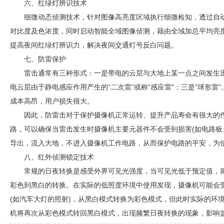
六、红绿灯辨识技术
细微动态侦测技术，针对图像高亮度区域执行细微检知，透过自
对比度及色浓度，同时启动智能全域图像侦测，藉由全域加总平均亮
提高夜间红绿灯辨识力，解决夜间交通灯号反白问题。
七、防雷保护
雷击通常有三种形式：一是带电的云层与大地上某一点之间发生迅
电云层由于静电感应作用产生的“二次雷”或称“感应雷”；三是“球形雷
成本高昂，用户损失很大。
因此，防雷击对于保护摄像机正常运转、提升产品寿命有很大的
路，可以确保当雷击发生时摄像机主要元器件不会受到损害(如电路板
导出，流入大地，不进入摄像机工作电路，从而保护电路的平安，为
八、红外侦测锁定技术
常规的日夜转换是感受外界可见光强度，当可见光低于预定值，
彩色到黑白的转换。在实际的低照度环境中使用发现，摄像机可能会
(如汽车大灯的照射)，从黑白模式转换为彩色模式，但此时实际的环
机将再次从彩色模式转回黑白模式，出现频繁日夜转换的现象，影响