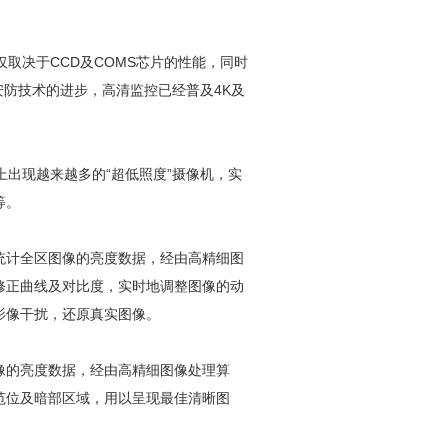
。
仅取决于CCD及COMS芯片的性能，同时
安防
技术的进步，高清监控已经普及4K及
上出现越来越多的“超低照度”摄像机，实
等。
统计全区图像的亮度数据，经由高精细图
修正曲线及对比度，实时地调整图像的动
影像干扰，还原真实图像。
像的亮度数据，经由高精细图像处理算
范位及暗部区域，用以呈现最佳清晰图