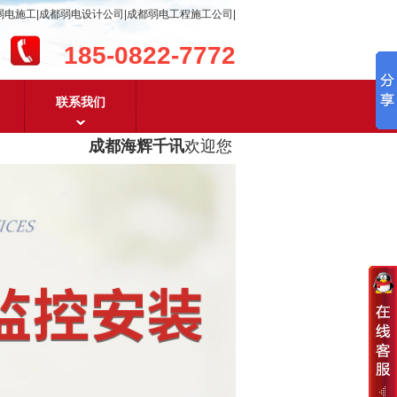
弱电施工|成都弱电设计公司|成都弱电工程施工公司|
185-0822-7772
联系我们
成都海辉千讯
欢迎您！
成都弱电工程设计及成