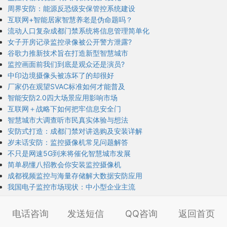
周界安防：能源反恐级安保管控系统建设
互联网+智能居家智慧养老是伪命题吗？
流动人口复杂成都门禁系统将信息管理简单化
女子开房记录监控录像被公开警方泄露?
谷歌力推新技术旨在打造新型智慧城市
监控画面前我们到底是观众还是演员?
中印边境摄像头被冻坏了的却很好
厂家仍在观望SVAC标准如何才能普及
智能安防2.0四大场景应用影响市场
互联网＋战略下如何把牢信息安全门
智慧城市大调查听市民真实体验与想法
安防式打造：成都门禁对讲选购及安装详解
岁未话安防：监控摄像机常见问题解答
不只是网速5G到来将催化智慧城市发展
简单易懂八招教会你安装监控摄像机
成都视频监控与海量存储解大数据安防应用
我国电子监控市场现状：中小型企业主流
电话咨询
发送短信
QQ咨询
返回首页