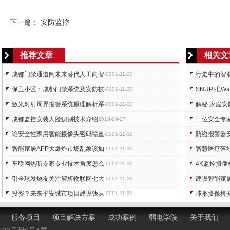
下一篇：
安防监控
推荐文章
相关文
成都门禁通道闸未来替代人工向智
行走中的智
-0001-11-30
保卫小区：成都门禁系统及安防技
SNUPI推W
-0001-11-30
激光对射周界报警系统原理解析系
解秘:家庭
-0001-11-30
成都监控安装人脸识别技术介绍
一位安全专家
2018-09-27
论安全性家用智能摄像头密码需重
防盗报警器
-0001-11-30
智能家居APP大爆炸市场乱象该如
智慧医疗落
-0001-11-30
车联网热听专家专业技术角度怎么
4K监控摄
-0001-11-30
引全球发烧友关注解析物联网七大
建设智能家
-0001-11-30
投资？未来平安城市项目建设钱从
球形摄像机
-0001-11-30
论发展至今一体化摄像机之成败与
成都智能监
-0001-11-30
服务项目
项目解决方案
成功案例
弱电学院
关于我们