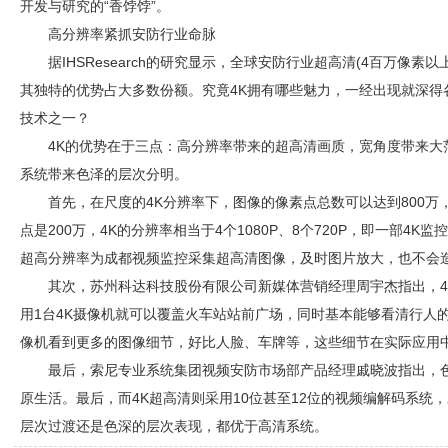
开发与研究的“香饽饽”。
高分辨率紧抓
安防
行业命脉
据IHSResearch的研究显示，全球
安防
行业超高清(4百万像素以上
其独特的优势占大多数份额。究竟4K拥有哪些魅力，一经出现就深得
技术之一？
4K的优势在于三点：高分辨率带来的超高清画质，宽角度带来大
系统带来色泽的层次分明。
首先，在尺度的4K分辨率下，图像的像素点总数可以达到800万，
点是200万，4K的分辨率相当于4个1080P、8个720P，即一部4
超高分辨率为
成都视频监控
采集超高清图像，及时图片放大，也不会
其次，苏州科达科技股份有限公司新媒体营销经理周宇杰指出，4
用1台4K摄像机就可以覆盖火车站站前广场，同时基本能够看清行人的
像机看到更多的图像细节，好比人脸、车牌等，这些细节在实际应用
最后，索尼专业系统集团视频
安防
市场部产品经理戚晓波指出，
原生活。最后，而4K超高清则采用10位甚至12位的视频编解码系统
层次过渡还是色深的层次表现，都优于高清系统。