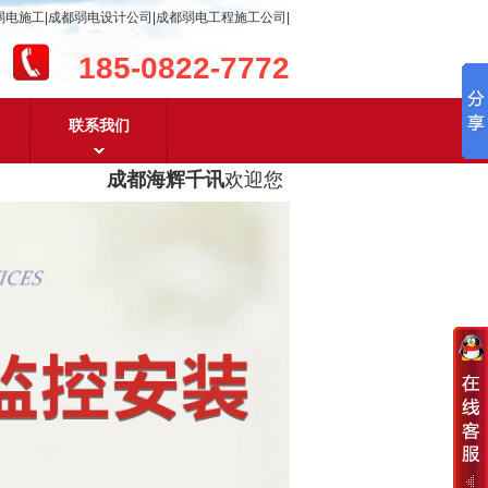
弱电施工|成都弱电设计公司|成都弱电工程施工公司|
185-0822-7772
联系我们
成都海辉千讯
欢迎您！
成都弱电工程设计及成