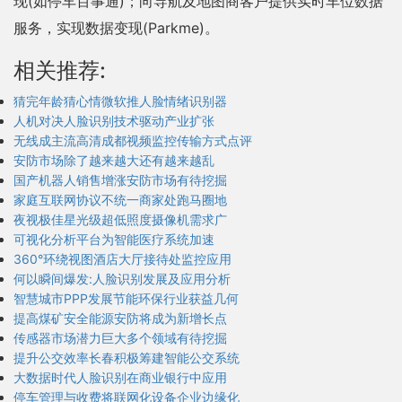
现(如停车百事通)；向导航及地图商客户提供实时车位数据
服务，实现数据变现(Parkme)。
相关推荐:
猜完年龄猜心情微软推人脸情绪识别器
人机对决人脸识别技术驱动产业扩张
无线成主流高清成都视频监控传输方式点评
安防市场除了越来越大还有越来越乱
国产机器人销售增涨安防市场有待挖掘
家庭互联网协议不统一商家处跑马圈地
夜视极佳星光级超低照度摄像机需求广
可视化分析平台为智能医疗系统加速
360°环绕视图酒店大厅接待处监控应用
何以瞬间爆发:人脸识别发展及应用分析
智慧城市PPP发展节能环保行业获益几何
提高煤矿安全能源安防将成为新增长点
传感器市场潜力巨大多个领域有待挖掘
提升公交效率长春积极筹建智能公交系统
大数据时代人脸识别在商业银行中应用
停车管理与收费将联网化设备企业边缘化