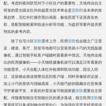
配。考虑到夜间防范对于小区住户的重要性，天地伟业自主
研发的星光级去红外的超星光技术将会是
安防
行业未来的发
展趋势，无红外灯摒弃黑白画面，极低照度下还原真实色
彩，搭配智能检索和轨迹分析等功能，为盗窃等案件提供更
翔实的参考内容。
除了住宅小区
安防
需求上升，民用
安防
也会随之广泛普
及，楼道、客厅、卧室等地都可以安装简易小巧的无线版摄
像机，通过智能手机客户端随时观看家中情况。天地伟业推
出的民用摄像机——小天物联摄像机就可以满足日常看家的
功能需求。小天自配人体红外检测和联动功能，陌生人经
过、逗留都会推送报警信息到客户端，同时录像留存证据，
加上小巧的形状与强磁底座，小天能巧妙的隐藏在任意角落
守护家庭平安，丰富的外置设备可根据家庭
安防
需要自主搭
配。伴随着智能住宅智能社区的逐步落成，独立民用
安防
报
警系统可以集成到物业经管中心，为加强住宅平安经管提供