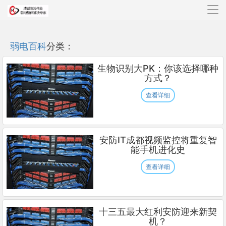
导
航
弱电百科
分类：
生物识别大PK：你该选择哪种
方式？
查看详细
安防IT成都视频监控将重复智
能手机进化史
查看详细
十三五最大红利安防迎来新契
机？