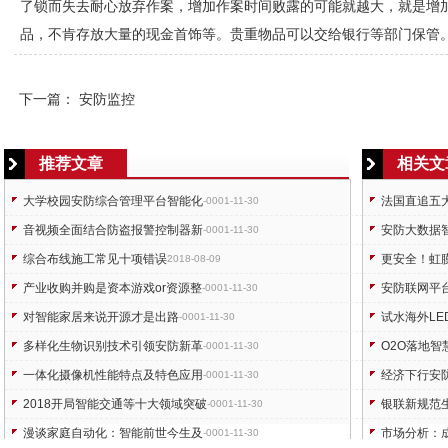
了锁而失去耐心放弃作案，增加作案时间败露的可能就越大，就是增
品，不肯存放大量的现金首饰等。贵重物品可以交给银行等部门保管
下一篇：
安防监控
推荐文章
相关文
大学校园安防综合管理平台智能化
法国直追五
-0001-11-30
音视频全面结合防盗报警控制器新
安防大数据
-0001-11-30
综合布线施工常见十项错误
更安全！虹
2018-08-09
产业收购并购是资本游戏or资源整
安防联网平
-0001-11-30
对智能家居来说开源才是出路
试水海外L
-0001-11-30
多样化生物识别技术引领安防新革
O2O落地
-0001-11-30
一体化摄像机性能特点及特色应用
经济下行安
-0001-11-30
2018开局智能交通等十大领域突破
银联新规范
-0001-11-30
漫谈家庭自动化：智能前世今生及
市场分析：
-0001-11-30