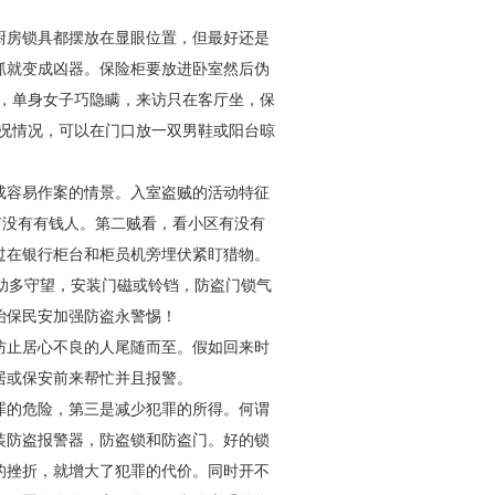
厨房锁具都摆放在显眼位置，但最好还是
抓就变成凶器。保险柜要放进卧室然后伪
难，单身女子巧隐瞒，来访只在客厅坐，保
真况情况，可以在门口放一双男鞋或阳台晾
成容易作案的情景。入室盗贼的活动特征
有没有有钱人。第二贼看，看小区有没有
过在银行柜台和柜员机旁埋伏紧盯猎物。
助多守望，安装门磁或铃铛，防盗门锁气
冶保民安加强防盗永警惕！
防止居心不良的人尾随而至。假如回来时
居或保安前来帮忙并且报警。
罪的危险，第三是减少犯罪的所得。何谓
装防盗报警器，防盗锁和防盗门。好的锁
的挫折，就增大了犯罪的代价。同时开不