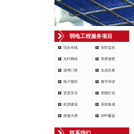
弱电工程服务项目
综合布线
安防监控
光纤网络
周界报警
道闸门禁
全息巨幕
电子围栏
楼宇对讲
背景音乐
智能灯光
机房建设
系统集成
拼接大屏
WIFI覆盖
联系我们