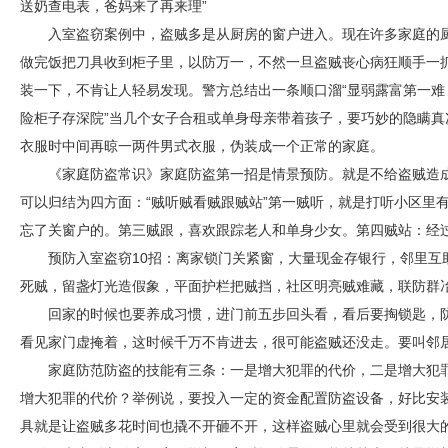
送奶查电表，爸妈来了再来理”
入室盗窃案例中，盗贼多是从厨房的窗户进入。现在许多家庭的
做完饭把刀具收到柜子里，以防万一，不然一旦盗贼丧心病狂顺手一
装一下，不肯让人轻易发现。警方总结出一条顺口溜“显弱露富第一
险柜子存深院”当几个女子合租或单身母亲带着孩子，要巧妙的隐瞒
衣服时中间再晾一两件男式衣服，伪装成一个正常的家庭。
《家庭防盗常识》家庭防盗第一招是情景预防。就是不给盗贼造
可以归结为四方面：“贼听贼看贼跟贼站”第一贼听，就是打听小区里
忘了关窗户的。第三贼跟，喜欢跟踪老人和单身少女。第四贼站：经
预防入室盗窃10招：离家锁门关紧窗，大量现金存银行，邻里互
死贼，留盏灯光造假象，平面护栏把贼挡，社区明亮贼难藏，联防群
回家的时候也要养成习惯，进门前五步回头看，看后要掏锁匙，
看见家门虚掩着，这时候千万不肯进去，很可能盗贼还没走。要叫邻
家庭防范防盗的技能有三条：一是增大犯罪的代价，二是增大犯
增大犯罪的代价？举例说，要投入一定的资金配置防盗设备，好比安
具就是让盗贼多花时间也撬不开砸不开，这样盗贼心里就会受到很大