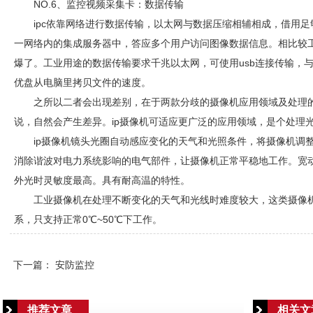
NO.6、监控视频采集卡：数据传输
ipc依靠网络进行数据传输，以太网与数据压缩相辅相成，借用
一网络内的集成服务器中，答应多个用户访问图像数据信息。相比较工
爆了。工业用途的数据传输要求千兆以太网，可使用usb连接传输，
优盘从电脑里拷贝文件的速度。
之所以二者会出现差别，在于两款分歧的摄像机应用领域及处理
说，自然会产生差异。ip摄像机可适应更广泛的应用领域，是个处理
ip摄像机镜头光圈自动感应变化的天气和光照条件，将摄像机调
消除谐波对电力系统影响的电气部件，让摄像机正常平稳地工作。宽
外光时灵敏度最高。具有耐高温的特性。
工业摄像机在处理不断变化的天气和光线时难度较大，这类摄像
系，只支持正常0℃~50℃下工作。
下一篇：
安防监控
推荐文章
相关文