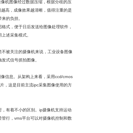
摄像机图像经过数据压缩，根据分歧的压
缩等级越高，成像效果越清晰，值得注重的是
带来的负担。
图格式，便于日后发送给图像处理软件，
用上述采集模式。
类不被关注的摄像机来说，工业设备图像
触发式信号抓拍图像。
信息。从架构上来看，采用ccd/cmos
片，这是目前主流ipc采集图像使用的方
，有着不小的区别。ip摄像机支持运动
管行，vms平台可以对摄像机控制和数