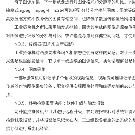
有了图像采集，下一步就要进行对图像格式和分辨率的对比。ip
缩格式mjpeg、mpeg-4、h.264可以得到分歧分辨率的图像，压
高效压缩方式不仅降低的图像存储空间，也降低了数据传输量给网络
工业摄像机之所以采用触发式抓拍，因为其生成的图像是原始位
对图像进行细致的分析与对比。或许也是考虑到存储空间问题，才使
NO.3、传感器(图片来自新摄影)
工业摄像机对画质要求高吗？相信您也会有这样的疑惑。对于一
采集是根据触发信号，获取单一或连续的图像信息。换句话理解就是
NO.4、图像采集
一部ip摄像机可以记录多个领域的视频信息，视频流可连续记录图像
传感器作为图像采集设备，配套提供实现图像处理和编码功能的soc芯
法。
NO.5、移动检测报警功能：软件升级与触发报警
两种监控摄像机都可以进行远程升级。在处理报警和对系统经管时
检测触发报警，并将报警信息记录在内。工业级设备看重的是系统的经
据存储进行系统化经管。