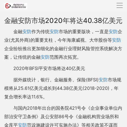
导
航
金融安防市场2020年将达40.38亿美元
金融
安防
作为传统
安防
市场的重要版块，一直是
安防
企
业(尤其外商)的重要支柱，今年海康威视、大华股份等
安防
企业纷纷推出更加细化的金融行业理财风险管控系统解决方
案，让传统的金融
安防
范围再次拓宽。
2020年BFSI平安市场将达40亿美元
据外媒统计，银行、金融服务、保险(BFSI)
安防
市场规
模将从25.61亿美元成长到44.38亿美元(2018-2020)，年
复合增长率达11.6%。
与国内2018年出台的国务院421号令《企业事业单位内
部治安守卫条例》及公安部86号令《金融机构营业场所和
金库平
安防
范设施建设许可实施办法》等相关政策不谋而