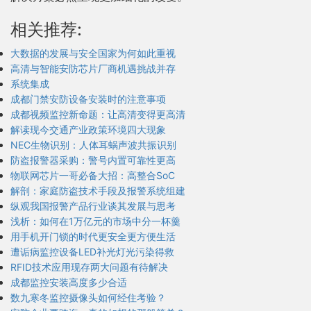
相关推荐:
大数据的发展与安全国家为何如此重视
高清与智能安防芯片厂商机遇挑战并存
系统集成
成都门禁安防设备安装时的注意事项
成都视频监控新命题：让高清变得更高清
解读现今交通产业政策环境四大现象
NEC生物识别：人体耳蜗声波共振识别
防盗报警器采购：警号内置可靠性更高
物联网芯片一哥必备大招：高整合SoC
解剖：家庭防盗技术手段及报警系统组建
纵观我国报警产品行业谈其发展与思考
浅析：如何在1万亿元的市场中分一杯羹
用手机开门锁的时代更安全更方便生活
遭诟病监控设备LED补光灯光污染得救
RFID技术应用现存两大问题有待解决
成都监控安装高度多少合适
数九寒冬监控摄像头如何经住考验？